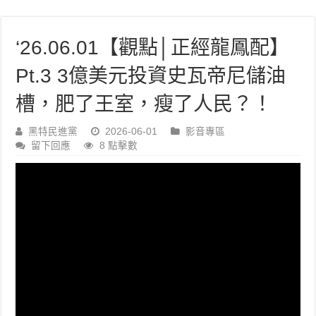
‘26.06.01【觀點│正經龍鳳配】
Pt.3 3億美元投資史瓦帝尼儲油
槽，肥了王室，瘦了人民？！
黑特民進黨
2026-06-01
影音專區
留下回應
8 點擊數