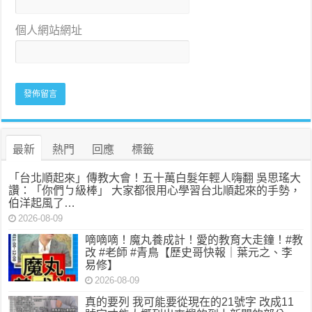
個人網站網址
最新
熱門
回應
標籤
「台北順起來」傳教大會！五十萬白髮年輕人嗨翻 吳思瑤大
讚：「你們ㄅ級棒」 大家都很用心學習台北順起來的手勢，
伯洋起風了…
2026-08-09
嘀嘀嘀！魔丸養成計！愛的教育大走鐘！#教
改 #老師 #青鳥【歷史哥快報｜葉元之、李
易修】
2026-08-09
真的要列 我可能要從現在的21號字 改成11