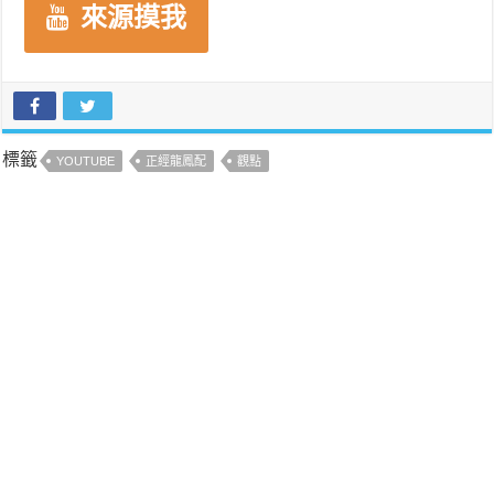
來源摸我
標籤
YOUTUBE
正經龍鳳配
觀點