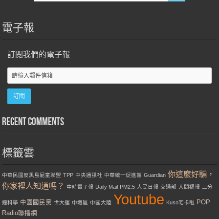
電子報
訂閱我們的電子報
Recent Comments
標籤雲
你這麼好騙，
中華民國反黑島屁童聯盟
TPP
中央通訊社
中華統一促進黨
Guardian
你家裡人知道嗎？
中時電子報
Daily Mail
PM2.5
人民日報
交通部
人間福報
三分
Youtube
中國國民黨
POP
鐘科學
世大運
中壢區
中國大陸
Kuso宅卡啦
Radio聯播網