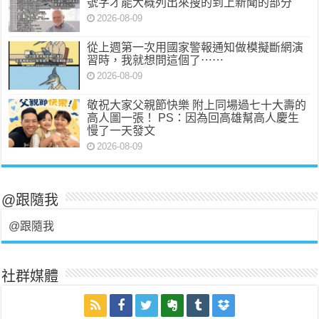
號字才能大概列出來搜的到上新聞的部分
2026-08-09
從上週第一次用國家警報通知做模擬斷網演
習時，我就想問這個了⋯⋯
2026-08-09
敬祝大家父親節快樂 附上同場過七十大壽的
高人圖一張！ PS：因為回高雄幫高人慶生
慢了一天發文
2026-08-09
@跟隨我
@跟隨我
社群媒體