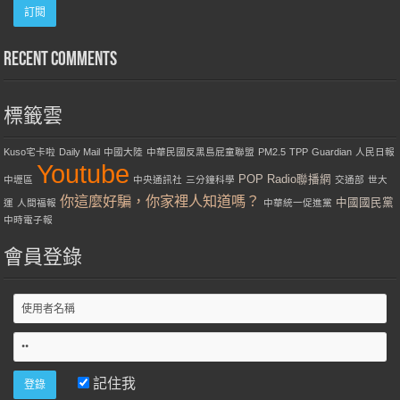
Recent Comments
標籤雲
Kuso宅卡啦
Daily Mail
中國大陸
中華民國反黑島屁童聯盟
PM2.5
TPP
Guardian
人民日報
Youtube
POP Radio聯播網
中壢區
中央通訊社
三分鐘科學
交通部
世大
你這麼好騙，你家裡人知道嗎？
中國國民黨
運
人間福報
中華統一促進黨
中時電子報
會員登錄
記住我