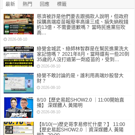
最新
熱門
回應
標籤
慈濟被詐是他們要去跟捐款人說明，但政府
採購高端疫苗報廢率高達三成、損失納稅錢
約13億，不需要道歉嗎？ 當時民進黨狂吹
高…
2026-08-10
綠營金城武、綠師林智群是在幫民進黨洗大
家記憶嗎？ 2021年8月，當時還有一些20到
35歲的人沒打過第一劑疫苗的，受到…
2026-08-10
綠營不敢討論的是，誰利用高端炒股發大
財？
2026-08-10
8/10【歷史易起SHOW2.0 ｜11:00開始直
播】 深媒體人 黃陽明
2026-08-10
【8/10(一)歷史哥李易修忙什麼？】 11:00
【歷史易起SHOW2.0 ｜資深媒體人 黃陽