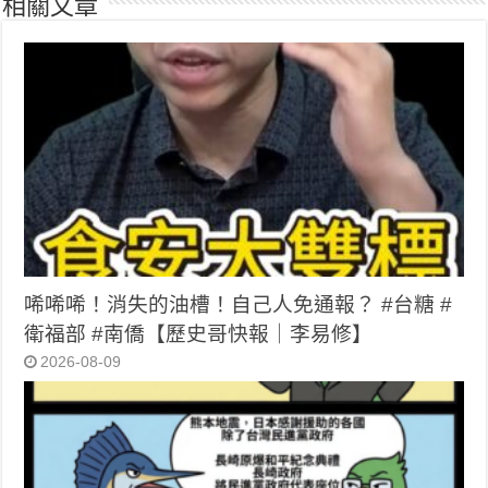
相關文章
唏唏唏！消失的油槽！自己人免通報？ #台糖 #
衛福部 #南僑【歷史哥快報｜李易修】
2026-08-09