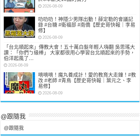
2026-08-09
叻叻叻！神隱少男隊出動！薛定勒的會議記
錄 #台糖 #衛福部 #南僑【歷史哥快報｜李易
修】
2026-08-09
「台北順起來」傳教大會！五十萬白髮年輕人嗨翻 吳思瑤大
讚：「你們ㄅ級棒」 大家都很用心學習台北順起來的手勢，
伯洋起風了…
2026-08-09
嘀嘀嘀！魔丸養成計！愛的教育大走鐘！#教
改 #老師 #青鳥【歷史哥快報｜葉元之、李
易修】
2026-08-09
@跟隨我
@跟隨我