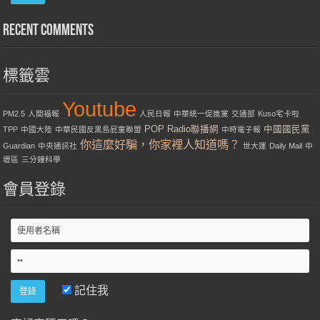
Recent Comments
標籤雲
Youtube
PM2.5
人間福報
人民日報
中華統一促進黨
交通部
Kuso宅卡啦
POP Radio聯播網
中國國民黨
TPP
中國大陸
中華民國反黑島屁童聯盟
中時電子報
你這麼好騙，你家裡人知道嗎？
Guardian
中央通訊社
世大運
Daily Mail
中
壢區
三分鐘科學
會員登錄
記住我