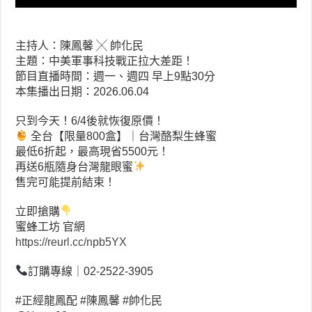
主持人：陳鳳馨 ╳ 帥化民
主題：中美軍事科技戰正拉大差距！
節目直播時間：週一、週四 早上9點30分
本集播出日期：2026.06.04
只到今天！6/4後就恢復原價！
全台【限量800盒】｜台灣酪梨生蜂蜜
最低6折起，最高現省5500元！
再送6瓶隨身台灣龍眼蜜
售完可能提前結束！
立即搶購
蜜蜂工坊 官網
https://reurl.cc/npb5YX
訂購專線｜02-2522-3905
#正經龍鳳配 #陳鳳馨 #帥化民