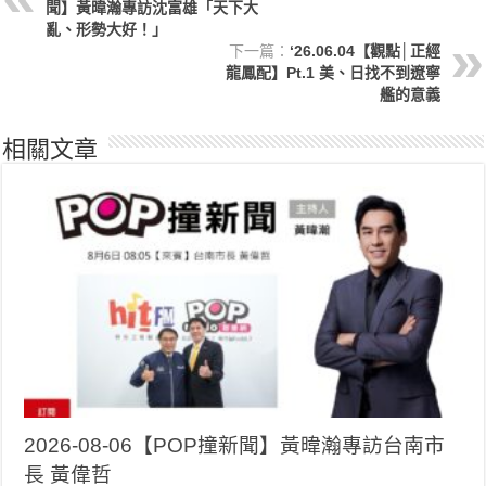
聞】黃暐瀚專訪沈富雄「天下大
亂、形勢大好！」
下一篇：
‘26.06.04【觀點│正經
龍鳳配】Pt.1 美、日找不到遼寧
艦的意義
相關文章
2026-08-06【POP撞新聞】黃暐瀚專訪台南市
長 黃偉哲