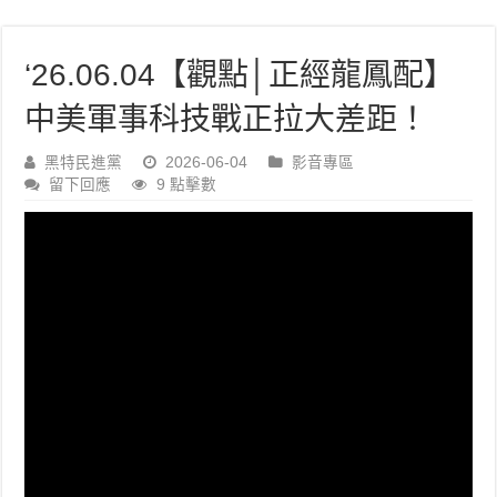
‘26.06.04【觀點│正經龍鳳配】
中美軍事科技戰正拉大差距！
黑特民進黨
2026-06-04
影音專區
留下回應
9 點擊數