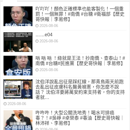
吖吖吖！顏色正確標準也能客製化！一個重
罰！一個無罪！#南僑 #台糖 #衛福部【歷史
哥快報｜李易修】
2026-08-06
……e04
2026-08-06
㕳 㕳 㕳 ！綠就是王法！抄南僑、查泰山！#
南僑 #台糖#民進黨【歷史哥快報｜李易修】
2026-08-06
沈伯洋說亂出征是踩紅線，那青鳥兩天前跑
去亂出征皮膚科名醫黃禎憲，你怎麼不說
話？ 沈伯洋要蔣萬安約束支持者，你的支持
者就…
2026-08-06
吘吘吘！大型公關洗地秀！喝水可排癌
毒？！#吳崢 #卓榮泰 #毒油【歷史哥快報｜
林沛祥、李易修】
2026-08-06