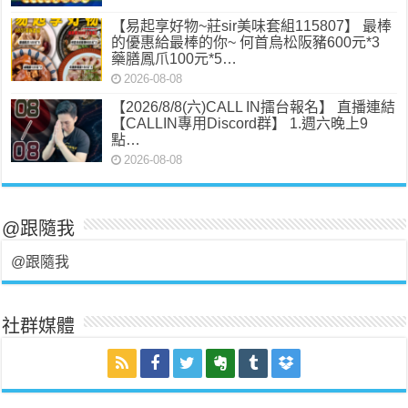
【易起享好物~莊sir美味套組115807】 最棒
的優惠給最棒的你~ 何首烏松阪豬600元*3
藥膳鳳爪100元*5…
2026-08-08
【2026/8/8(六)CALL IN擂台報名】 直播連結
【CALLIN專用Discord群】 1.週六晚上9
點…
2026-08-08
@跟隨我
@跟隨我
社群媒體