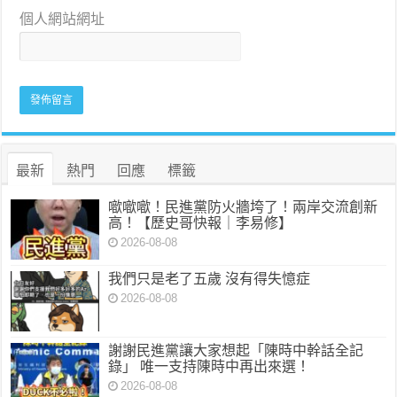
個人網站網址
最新
熱門
回應
標籤
噷噷噷！民進黨防火牆垮了！兩岸交流創新
高！【歷史哥快報｜李易修】
2026-08-08
我們只是老了五歲 沒有得失憶症
2026-08-08
謝謝民進黨讓大家想起「陳時中幹話全記
錄」 唯一支持陳時中再出來選！
2026-08-08