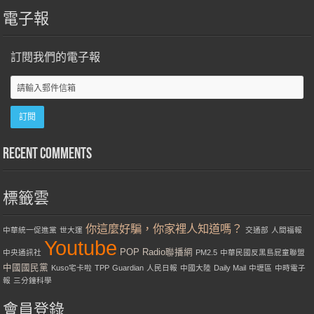
電子報
訂閱我們的電子報
Recent Comments
標籤雲
你這麼好騙，你家裡人知道嗎？
中華統一促進黨
世大運
交通部
人間福報
Youtube
POP Radio聯播網
中央通訊社
PM2.5
中華民國反黑島屁童聯盟
中國國民黨
Kuso宅卡啦
TPP
Guardian
人民日報
中國大陸
Daily Mail
中壢區
中時電子
報
三分鐘科學
會員登錄