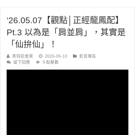
‘26.05.07【觀點│正經龍鳳配】
Pt.3 以為是「肩並肩」，其實是
「仙拚仙」！
黑特民進黨
2026-05-10
影音專區
留下回應
9 點擊數