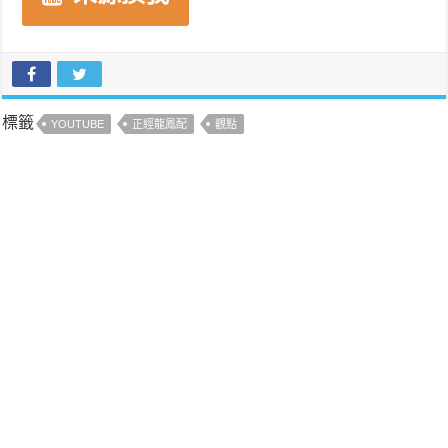
標籤
YOUTUBE
正經龍鳳配
觀點