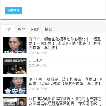
最新
熱門
回應
標籤
吖吖吖！顏色正確標準也能客製化！一個重
罰！一個無罪！#南僑 #台糖 #衛福部【歷史
哥快報｜李易修】
2026-08-06
……e04
2026-08-06
㕳 㕳 㕳 ！綠就是王法！抄南僑、查泰山！#
南僑 #台糖#民進黨【歷史哥快報｜李易修】
2026-08-06
沈伯洋說亂出征是踩紅線，那青鳥兩天前跑
去亂出征皮膚科名醫黃禎憲，你怎麼不說