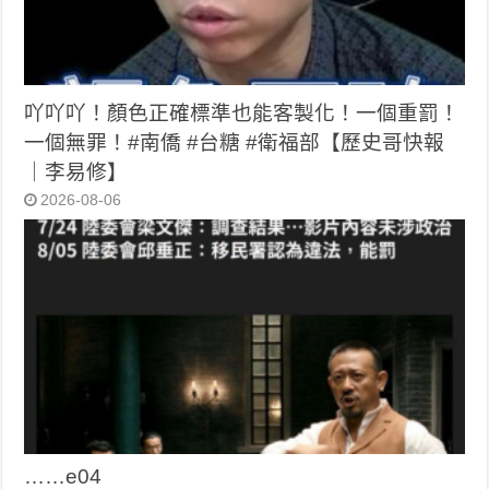
吖吖吖！顏色正確標準也能客製化！一個重罰！
一個無罪！#南僑 #台糖 #衛福部【歷史哥快報
｜李易修】
2026-08-06
……e04