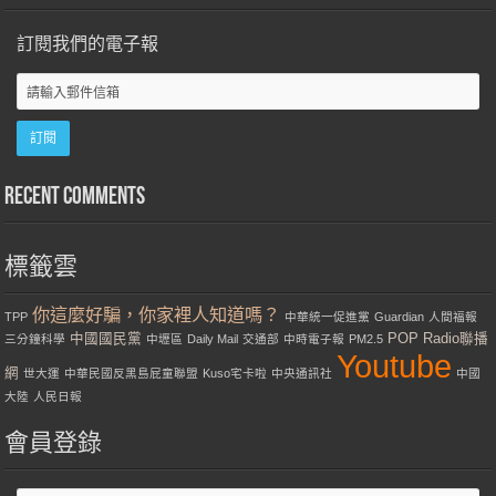
訂閱我們的電子報
Recent Comments
標籤雲
你這麼好騙，你家裡人知道嗎？
TPP
中華統一促進黨
Guardian
人間福報
中國國民黨
POP Radio聯播
三分鐘科學
中壢區
Daily Mail
交通部
中時電子報
PM2.5
Youtube
網
世大運
中華民國反黑島屁童聯盟
Kuso宅卡啦
中央通訊社
中國
大陸
人民日報
會員登錄