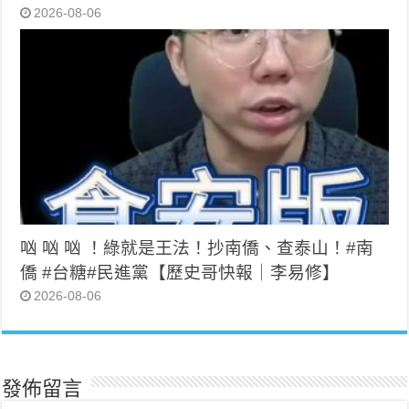
2026-08-06
㕳 㕳 㕳 ！綠就是王法！抄南僑、查泰山！#南
僑 #台糖#民進黨【歷史哥快報｜李易修】
2026-08-06
發佈留言