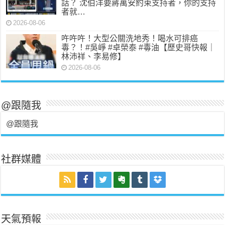
話？ 沈伯洋要蔣萬安約束支持者，你的支持
者就…
2026-08-06
吘吘吘！大型公關洗地秀！喝水可排癌
毒？！#吳崢 #卓榮泰 #毒油【歷史哥快報｜
林沛祥、李易修】
2026-08-06
@跟隨我
@跟隨我
社群媒體
天氣預報