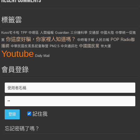
Recent Comments
標籤雲
Kuso宅卡啦
TPP
中壢區
人間福報
Guardian
三分鐘科學
交通部
中國大陸
中華統一促進
你這麼好騙，你家裡人知道嗎？
POP Radio聯
黨
中時電子報
人民日報
播網
中國國民黨
中華民國反黑島屁童聯盟
PM2.5
中央通訊社
世大運
Youtube
Daily Mail
會員登錄
記住我
忘記密碼了嗎？