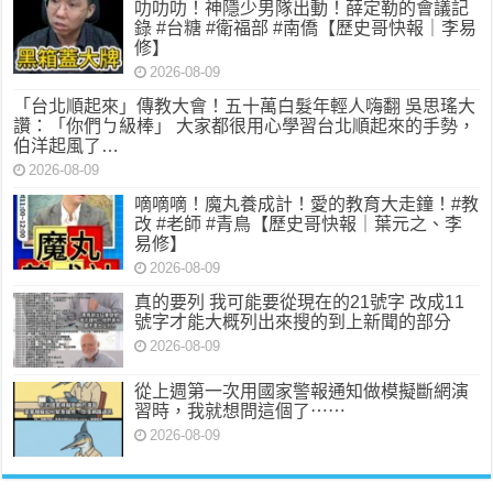
叻叻叻！神隱少男隊出動！薛定勒的會議記
錄 #台糖 #衛福部 #南僑【歷史哥快報｜李易
修】
2026-08-09
「台北順起來」傳教大會！五十萬白髮年輕人嗨翻 吳思瑤大
讚：「你們ㄅ級棒」 大家都很用心學習台北順起來的手勢，
伯洋起風了…
2026-08-09
嘀嘀嘀！魔丸養成計！愛的教育大走鐘！#教
改 #老師 #青鳥【歷史哥快報｜葉元之、李
易修】
2026-08-09
真的要列 我可能要從現在的21號字 改成11
號字才能大概列出來搜的到上新聞的部分
2026-08-09
從上週第一次用國家警報通知做模擬斷網演
習時，我就想問這個了⋯⋯
2026-08-09