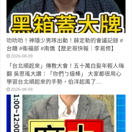
叻叻叻！神隱少男隊出動！薛定勒的會議記錄 #
台糖 #衛福部 #南僑【歷史哥快報｜李易修】
2026-08-09
「台北順起來」傳教大會！五十萬白髮年輕人嗨
翻 吳思瑤大讚：「你們ㄅ級棒」 大家都很用心
學習台北順起來的手勢，伯洋起風了…
2026-08-09