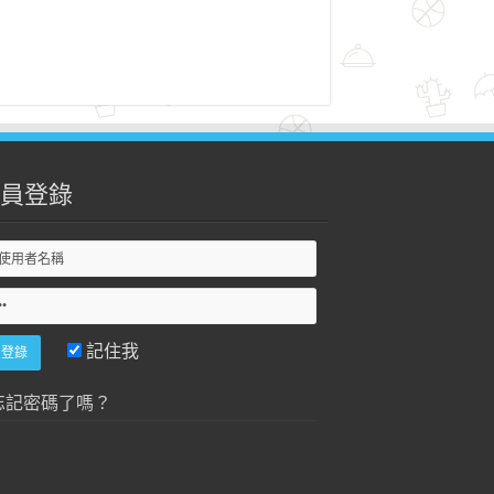
員登錄
記住我
忘記密碼了嗎？