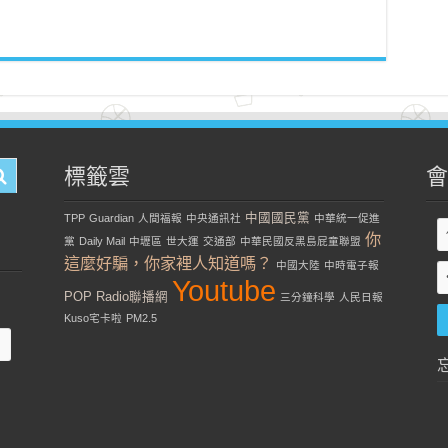
標籤雲
會
中國國民黨
TPP
Guardian
人間福報
中央通訊社
中華統一促進
你
黨
Daily Mail
中壢區
世大運
交通部
中華民國反黑島屁童聯盟
這麼好騙，你家裡人知道嗎？
中國大陸
中時電子報
Youtube
POP Radio聯播網
三分鐘科學
人民日報
Kuso宅卡啦
PM2.5