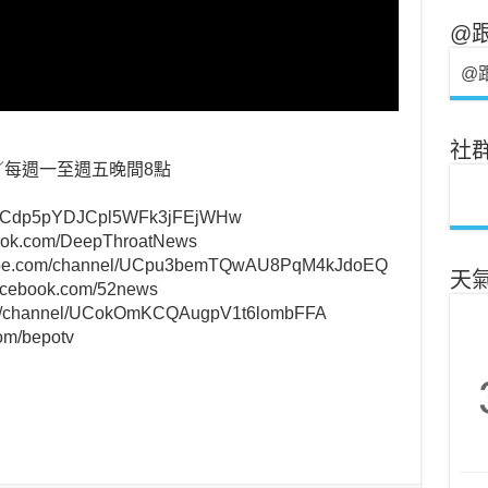
@
@
社
／每週一至週五晚間8點
：
el/UCdp5pYDJCpl5WFk3jFEjWHw
k.com/DeepThroatNews
e.com/channel/UCpu3bemTQwAU8PqM4kJdoEQ
天
ebook.com/52news
m/channel/UCokOmKCQAugpV1t6lombFFA
om/bepotv