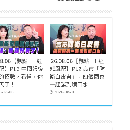
.08.06【觀點│正經
‘26.08.06【觀點│正經
配】Pt.3 中國報復
龍鳳配】Pt.2 高市「防
的招數，看懂，你
衛白皮書」，四個國家
天了！
一起罵到噴口水！
6-08-06
2026-08-06