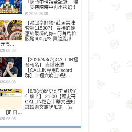
「陳時中幹話全記錄」 唯
一支持陳時中再出來選！
2026-08-08
【易起享好物~莊sir美味
套組115807】 最棒的優
惠給最棒的你~ 何首烏松
阪豬600元*3 藥膳鳳爪
0元*5…
026-08-08
【2026/8/8(六)CALL IN擂
台報名】 直播連結
【CALLIN專用Discord
群】 1.週六晚上9點…
026-08-08
【8/8(六)歷史哥李易修忙
什麼？】 21:00【歷史哥
CALLIN擂台｜華文圈知
識娛樂文旅吃瓜第一品
】 【昨日…
026-08-08