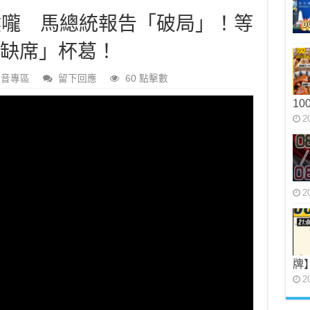
聞深喉嚨 馬總統報告「破局」！等
體缺席」杯葛！
影音專區
留下回應
60 點擊數
10
2
2
牌
2