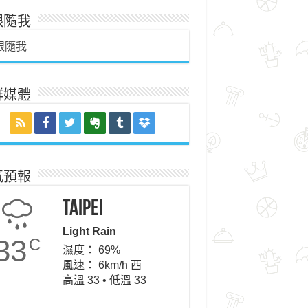
跟隨我
跟隨我
群媒體
氣預報
Taipei
Light Rain
33
C
濕度： 69%
風速： 6km/h 西
高溫 33 • 低溫 33