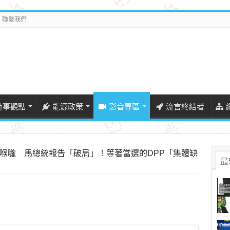
聯繫我們
時事觀點
能源政策
影音專區
流言終結者
0新聞深喉嚨 馬總統報告「破局」！等著當選的DPP「集體缺
最