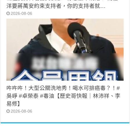
洋要蔣萬安約束支持者，你的支持者就…
2026-08-06
吘吘吘！大型公關洗地秀！喝水可排癌毒？！#
吳崢 #卓榮泰 #毒油【歷史哥快報｜林沛祥、李
易修】
2026-08-06