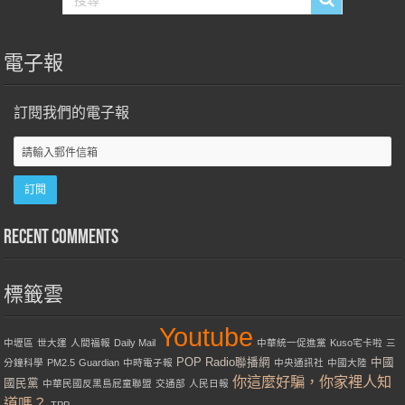
電子報
訂閱我們的電子報
Recent Comments
標籤雲
Youtube
中壢區
世大運
人間福報
Daily Mail
中華統一促進黨
Kuso宅卡啦
三
POP Radio聯播網
中國
分鐘科學
PM2.5
Guardian
中時電子報
中央通訊社
中國大陸
你這麼好騙，你家裡人知
國民黨
中華民國反黑島屁童聯盟
交通部
人民日報
道嗎？