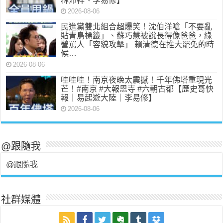
林沛祥、李易修】
2026-08-06
民進黨雙北組合超爆笑！沈伯洋嗆「不要亂
貼青鳥標籤」、蘇巧慧被說長得像爸爸，綠
營罵人「容貌攻擊」 賴清德在推大罷免的時
候…
2026-08-06
哇哇哇！南京夜晚太震撼！千年佛塔重現光
芒！#南京 #大報恩寺 #六朝古都【歷史哥快
報｜易起遊大陸｜李易修】
2026-08-06
@跟隨我
@跟隨我
社群媒體