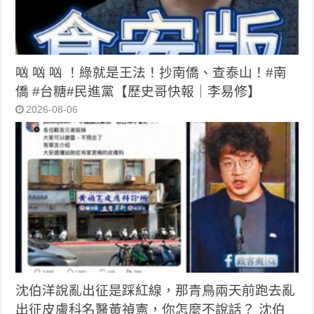
㕳 㕳 㕳 ！綠就是王法！抄南僑、查泰山！#南
僑 #台糖#民進黨【歷史哥快報｜李易修】
2026-08-06
沈伯洋說亂出征是踩紅線，那青鳥兩天前跑去亂
出征皮膚科名醫黃禎憲，你怎麼不說話？ 沈伯