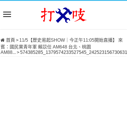
首頁
>
11/5【歷史易起SHOW｜今正午11:05開始直播】 來
賓：國民黨青年軍 賴苡任 AM648 台北、桃園
AM88...
>
574385285_1379574233527545_242523156730631