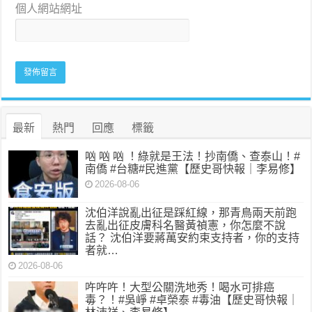
個人網站網址
最新
熱門
回應
標籤
㕳 㕳 㕳 ！綠就是王法！抄南僑、查泰山！#
南僑 #台糖#民進黨【歷史哥快報｜李易修】
2026-08-06
沈伯洋說亂出征是踩紅線，那青鳥兩天前跑
去亂出征皮膚科名醫黃禎憲，你怎麼不說
話？ 沈伯洋要蔣萬安約束支持者，你的支持
者就…
2026-08-06
吘吘吘！大型公關洗地秀！喝水可排癌
毒？！#吳崢 #卓榮泰 #毒油【歷史哥快報｜