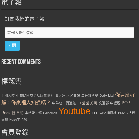
電子報
訂閱我們的電子報
Recent Comments
標籤雲
你這麼好
中國大陸
中華民國反黑島屁童聯盟
世大運
人民日報
三分鐘科學
Daily Mail
騙，你家裡人知道嗎？
中國國民黨
POP
中華統一促進黨
交通部
中壢區
Youtube
Radio聯播網
中時電子報
Guardian
TPP
中央通訊社
PM2.5
人間
福報
Kuso宅卡啦
會員登錄