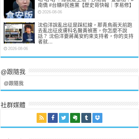
南僑 #台糖#民進黨【歷史哥快報｜李易修】
2026-08-06
沈伯洋說亂出征是踩紅線，那青鳥兩天前跑
去亂出征皮膚科名醫黃禎憲，你怎麼不說
話？ 沈伯洋要蔣萬安約束支持者，你的支持
者就…
2026-08-06
@跟隨我
@跟隨我
社群媒體