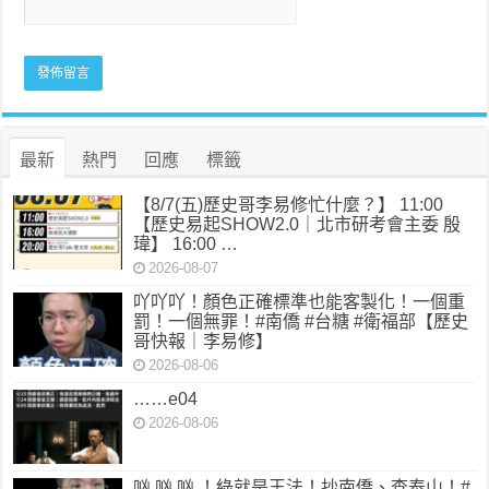
最新
熱門
回應
標籤
【8/7(五)歷史哥李易修忙什麼？】 11:00
【歷史易起SHOW2.0｜北市研考會主委 殷
瑋】 16:00 …
2026-08-07
吖吖吖！顏色正確標準也能客製化！一個重
罰！一個無罪！#南僑 #台糖 #衛福部【歷史
哥快報｜李易修】
2026-08-06
……e04
2026-08-06
㕳 㕳 㕳 ！綠就是王法！抄南僑、查泰山！#