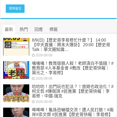
最新
熱門
回應
標籤
8/9(日)【歷史哥李易修忙什麼？】 14:00
【中天直播：周末大爆卦】 20:00【歷史哥
Talk｜華文圈知識…
2026-08-09
噙噙噙！教育版狼人殺！老師清白不值錢！#
教育部 #人本基金會 #教改【歷史哥快報｜
葉元之、李易修】
2026-08-08
叻叻叻！出門玩也犯法？！旅遊也政治化！#
柯文哲 #陳佩琪 #民進黨【歷史哥快報｜李
易修、中國-瑞克
2026-08-08
唏唏唏！龜孫恐嚇擋交流！遭人民打臉！#兩
岸#梁文傑 #民進黨【歷史哥快報｜李易修】