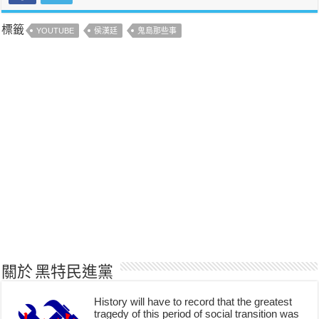
標籤
YOUTUBE
侯漢廷
鬼島那些事
關於 黑特民進黨
History will have to record that the greatest
tragedy of this period of social transition was