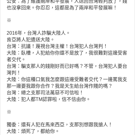
公安：為了維護兩岸和平發展，人送回台灣輕判放了，錢
也沒拿回來。你忍忍，這都是為了兩岸和平發展嘛！
※
2016年，台灣人詐騙大陸人。
肯亞將人犯遣送大陸。
台灣：抗議！蔑視台灣主權！台灣犯人台灣判！
大陸：臥槽，人犯給你你還不是放了，我很難對這邊受害
者交代。
台灣：騙支那人的錢剛好而已好嗎？不管，台灣犯人要台
灣判！
大陸：你這種口氣我怎麼跟這邊受難者交代？一邊罵我支
那一邊要我跟你合作？我是天生給台灣作賤的嗎？
台灣：總之支那司法萬惡不可信啦！
大陸：犯人都TM認罪啦，信不信由你。
※
獨委：還有人犯在馬來西亞，支那別想跟我搶人！
大陸：煩死了，都給你。