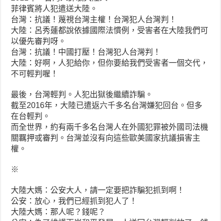
菲律賓將人犯遣送大陸。
台灣：抗議！蔑視台灣主權！台灣犯人台灣判！
大陸：呂秀蓮都說依據國際法慣例，受害者在大陸我們可
以優先審判呀。
台灣：抗議！中國打壓！台灣犯人台灣判！
大陸：好啊，人犯給你，但你要給我們受害者一個交代，
不可輕判喔！
最後，台灣輕判。人犯出獄後繼續詐騙。
截至2016年，大陸已遣返六千多名台灣嫌犯回台。但多
在台輕判。
而全世界，約有兩千多名台灣人在外國犯罪被外國司法機
關羈押或審判。台灣並沒有向這些歐美國家抗議損害主
權。
※
大陸大媽：公安大人，請一定要把詐騙犯抓到啊！
公安：放心，我們已經抓到犯人了！
大陸大媽：那人呢？錢呢？