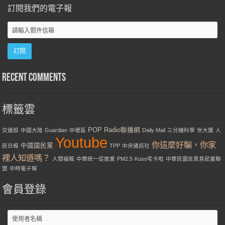
訂閱我們的電子報
Recent Comments
標籤雲
POP Radio聯播網
交通部
中國大陸
Guardian
中壢區
Daily Mail
三分鐘科學
世大運
人
Youtube
你這麼好騙，你家
中國國民黨
民日報
TPP
中央通訊社
裡人知道嗎？
人間福報
中華統一促進黨
PM2.5
Kuso宅卡啦
中華民國反黑島屁童聯
盟
中時電子報
會員登錄