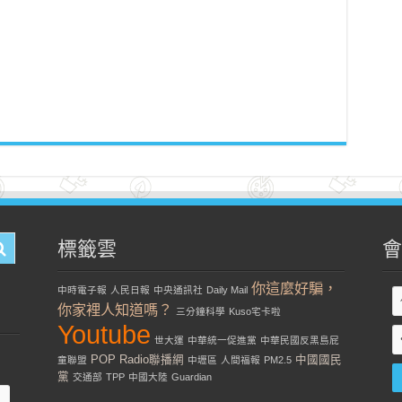
標籤雲
會
你這麼好騙，
中時電子報
人民日報
中央通訊社
Daily Mail
你家裡人知道嗎？
三分鐘科學
Kuso宅卡啦
Youtube
世大運
中華統一促進黨
中華民國反黑島屁
POP Radio聯播網
中國國民
童聯盟
中壢區
人間福報
PM2.5
黨
交通部
TPP
中國大陸
Guardian