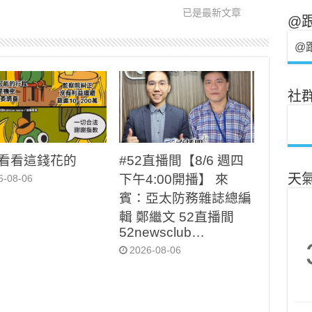
已是最新文章
@
@
社
看看這錢花的
#52直播間【8/6 週四
下午4:00開播】 來
天
6-08-06
賓：亞太防務雜誌總編
輯 鄭繼文 52直播間
52newsclub…
2026-08-06