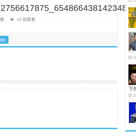
2
2756617875_65486643814234849
應
10 點擊數
ter
2
下
2