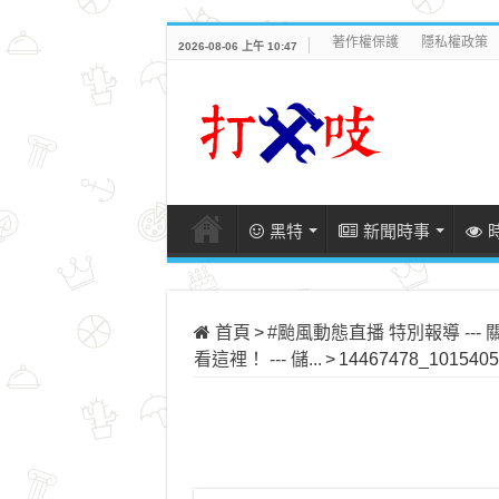
著作權保護
隱私權政策
2026-08-06 上午 10:47
黑特
新聞時事
首頁
>
#颱風動態直播 特別報導 ---
看這裡！ --- 儲...
>
14467478_1015405