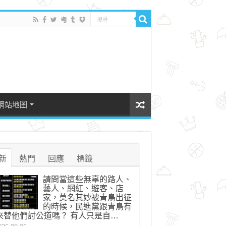
網站地圖
新
熱門
回應
標籤
請問當這些無辜的路人、
藝人、網紅、遊客、店
家，莫名其妙被青鳥出征
的時候，民進黨跟青鳥有
來替他們討公道嗎？ 有人只是自…