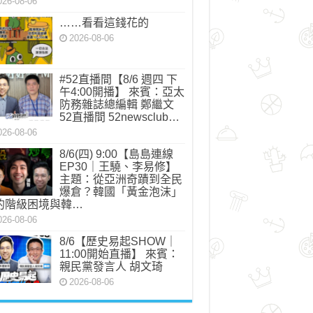
026-08-06
28_n.jpg
……看看這錢花的
2026-08-06
#52直播間【8/6 週四 下
午4:00開播】 來賓：亞太
防務雜誌總編輯 鄭繼文
52直播間 52newsclub…
026-08-06
8/6(四) 9:00【島島連線
EP30｜王驍、李易修】
主題：從亞洲奇蹟到全民
爆倉？韓國「黃金泡沫」
的階級困境與韓…
026-08-06
8/6【歷史易起SHOW｜
11:00開始直播】 來賓：
親民黨發言人 胡文琦
2026-08-06