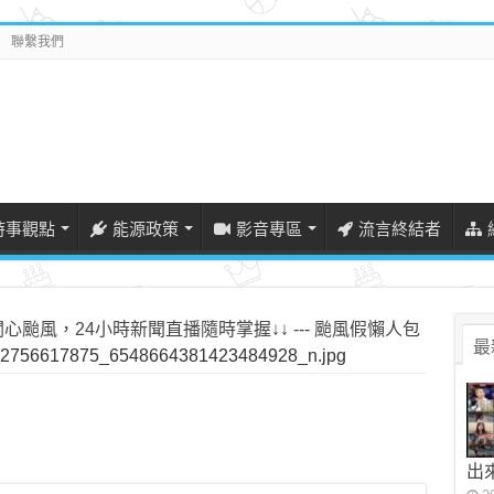
聯繫我們
時事觀點
能源政策
影音專區
流言終結者
 關心颱風，24小時新聞直播隨時掌握↓↓ --- 颱風假懶人包
最
2756617875_6548664381423484928_n.jpg
出