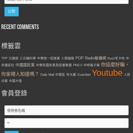
Recent Comments
標籤雲
POP Radio聯播網
TPP
交通部
三分鐘科學
中華統一促進黨
人間福報
Kuso宅卡啦
中
你這麼好騙，
中國國民黨
央通訊社
中華民國反黑島屁童聯盟
PM2.5
中時電子報
Youtube
你家裡人知道嗎？
Daily Mail
中壢區
世大運
Guardian
人民
日報
中國大陸
會員登錄