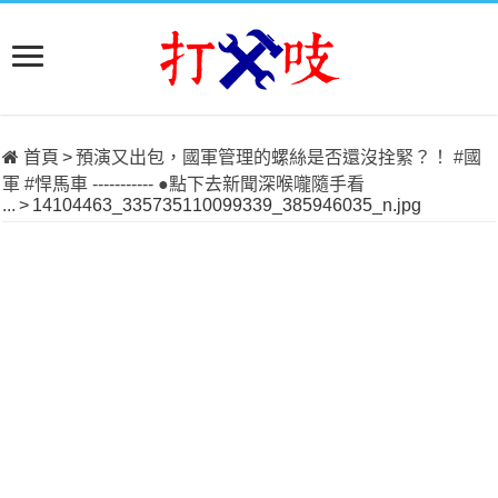
首頁
>
預演又出包，國軍管理的螺絲是否還沒拴緊？！ #國
軍 #悍馬車 ----------- ●點下去新聞深喉嚨隨手看
...
>
14104463_335735110099339_385946035_n.jpg