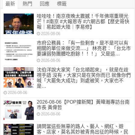
最新
熱門
回應
標籤
哇哇哇！南京夜晚太震撼！千年佛塔重現光
芒！#南京 #大報恩寺 #六朝古都【歷史哥快
報｜易起遊大陸｜李易修】
2026-08-06
市府公務員：「有一些剩食，是不是可以有
相關的單位來做交流….」 林亮君：「台北市
要讓弱勢團體吃廚餘！！！」 又是這…
2026-08-06
沈伯洋說大家笑「台北順起來」，就是在歧
視手語 沒有，大家只是在笑你而已 就像你們
喊「大罷免大成功」到處被笑，大家也不
是…
2026-08-06
2026-08-06【POP撞新聞】黃暐瀚專訪台南
市長 黃偉哲
2026-08-06
請問當這些無辜的路人、藝人、網紅、遊
客、店家，莫名其妙被青鳥出征的時候，民