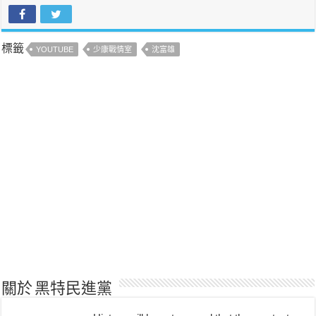
標籤
YOUTUBE
少康戰情室
沈富雄
關於 黑特民進黨