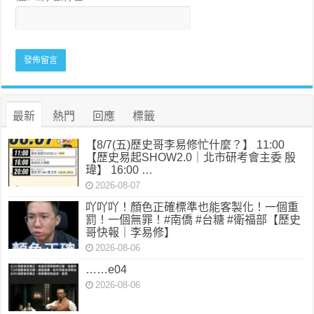
最新
熱門
回應
標籤
【8/7(五)歷史哥李易修忙什麼？】 11:00
【歷史易起SHOW2.0｜北市研考會主委 殷
瑋】 16:00 …
2026-08-07
吖吖吖！顏色正確標準也能客製化！一個重
罰！一個無罪！#南僑 #台糖 #衛福部【歷史
哥快報｜李易修】
2026-08-06
……e04
2026-08-06