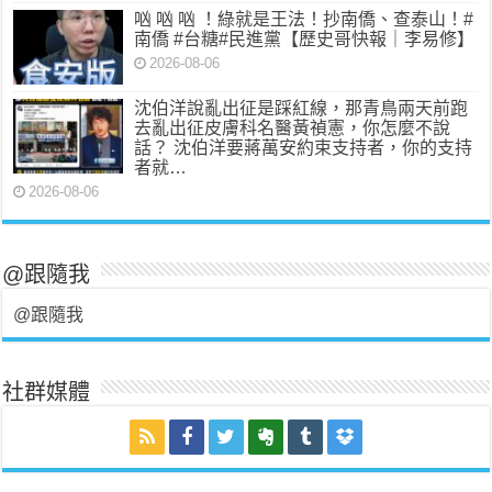
㕳 㕳 㕳 ！綠就是王法！抄南僑、查泰山！#
南僑 #台糖#民進黨【歷史哥快報｜李易修】
2026-08-06
沈伯洋說亂出征是踩紅線，那青鳥兩天前跑
去亂出征皮膚科名醫黃禎憲，你怎麼不說
話？ 沈伯洋要蔣萬安約束支持者，你的支持
者就…
2026-08-06
@跟隨我
@跟隨我
社群媒體