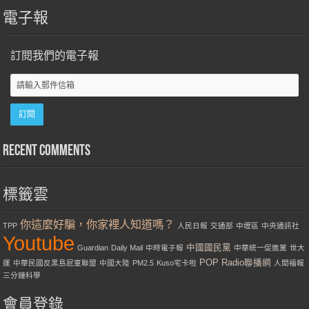
電子報
訂閱我們的電子報
Recent Comments
標籤雲
你這麼好騙，你家裡人知道嗎？
TPP
人民日報
交通部
中壢區
中央通訊社
Youtube
中國國民黨
Guardian
Daily Mail
中時電子報
中華統一促進黨
世大
POP Radio聯播網
運
中華民國反黑島屁童聯盟
中國大陸
PM2.5
Kuso宅卡啦
人間福報
三分鐘科學
會員登錄