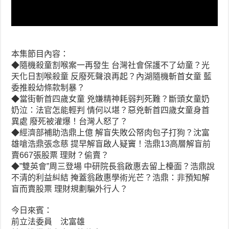
本集節目內容：
◆隨機殺童割喉案一再發生 台灣社會保護不了幼童？光
天化日割喉殺童 反廢死聲浪再起？內湖隨機斬首女童 藍
委推殺幼條款制暴？
◆當街斬首四歲女童 兇嫌精神耗弱判死難？斷頭女童奶
奶泣：法官怎能輕判 情何以堪？惡兇斬首四歲女童身首
異處 廢死被灌爆！台灣人怒了？
◆經濟部補助浩鼎上億 解盲失敗公帑肉包子打狗？沈富
雄嗆浩鼎張念慈 提早解盲啟人疑竇！浩鼎13高層解盲前
賣667張股票 理財？偷賣？
◆”雙英會”周三登場 中研院長翁啟惠去留上檯面？浩鼎說
不清的利益糾結 掩蓋翁啟惠學術光芒？浩鼎：非預知解
盲而賣股票 理財規劃騙外行人？
今日來賓：
前立法委員 沈富雄