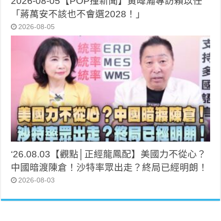
2026-08-05【POP撞新聞】黃暐瀚專訪賴苡任
「蔣萬安不該也不會選2028！」
2026-08-05
‘26.08.03【觀點│正經龍鳳配】美國力不從心？
中國暗渡陳倉！沙特率眾出走？終局已經明朗！
2026-08-03