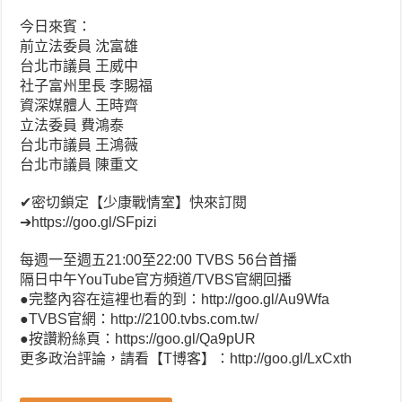
今日來賓：
前立法委員 沈富雄
台北市議員 王威中
社子富州里長 李賜福
資深媒體人 王時齊
立法委員 費鴻泰
台北市議員 王鴻薇
台北市議員 陳重文
✔密切鎖定【少康戰情室】快來訂閱
➔https://goo.gl/SFpizi
每週一至週五21:00至22:00 TVBS 56台首播
隔日中午YouTube官方頻道/TVBS官網回播
●完整內容在這裡也看的到：http://goo.gl/Au9Wfa
●TVBS官網：http://2100.tvbs.com.tw/
●按讚粉絲頁：https://goo.gl/Qa9pUR
更多政治評論，請看【T博客】：http://goo.gl/LxCxth