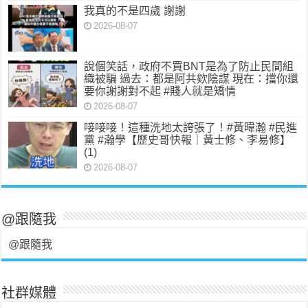
我真的不是四歲 謝謝
2026-08-07
說個笑話，政府不買BNT是為了防止民間組
織被騙 過去：都是阿共欸陰謀 現在：擋你還
要你謝謝對不起 #賤人就是矯情
2026-08-07
唼唼唼！這種洗地太誇張了！#黃暐瀚 #民進
黨 #瀚學【歷史哥快報｜黃士修、李易修】
(1)
2026-08-07
@跟隨我
@跟隨我
社群媒體