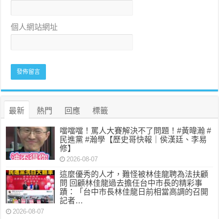
個人網站網址
最新
熱門
回應
標籤
噹噹噹！罵人大賽解決不了問題！#黃暐瀚 #
民進黨 #瀚學【歷史哥快報｜侯漢廷、李易
修】
2026-08-07
這麼優秀的人才，難怪被林佳龍聘為法扶顧
問 回顧林佳龍過去擔任台中市長的精彩事
蹟：「台中市長林佳龍日前相當高調的召開
記者…
2026-08-07