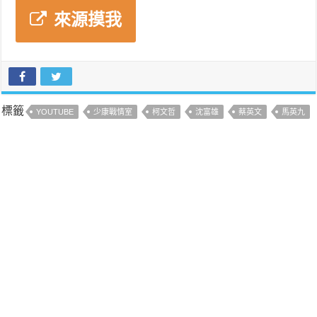
來源摸我
標籤
YOUTUBE
少康戰情室
柯文哲
沈富雄
蔡英文
馬英九