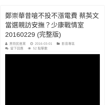
鄭崇華昔嗆不投不漲電費 蔡英文
當選親訪安撫？少康戰情室
20160229 (完整版)
黑特民進黨
2016-03-01
影音專區
留下回應
52 點擊數