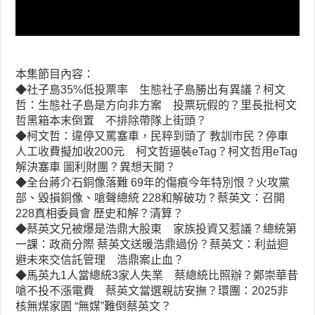
本集節目內容：
◆社子島35%低投票率 生態社子島勝出有異議？柯文
哲：生態社子島是方向非方案 投票玩假的？里長批柯文
哲黑箱本末倒置 不排除帶隊上街頭？
◆柯文哲：違停又罵塞車，民粹到頭了 教訓市民？停車
人工收費擬加收200元 柯文哲逼裝eTag？柯文哲用eTag
解決塞車 圖利財團？異想天開？
◆全台蔣介石銅像落難 69年的傷痕今年特別恨？火攻黨
部、毀損銅像、嗆聲總統 228和解破功？蔡英文：召開
228真相委員會 歷史和解？清算？
◆蔡英文兄被爆是浩鼎大股東 家族投資又惹議？總統第
一課：政商分際 蔡英文送暖浩鼎過份？蔡英文：利益迴
避未來交信託管理 浩鼎案止血？
◆馬英九1人當總統3家人失業 蔡總統比照辦？鄭崇華昔
嗆不投不漲電費 蔡英文當選親訪安撫？環團：2025非
核無煤家園 “無媒”難倒蔡英文？