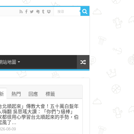
網站地圖
新
熱門
回應
標籤
台北順起來」傳教大會！五十萬白髮年
人嗨翻 吳思瑤大讚：「你們ㄅ級棒」
家都很用心學習台北順起來的手勢，伯
起風了…
026-08-09