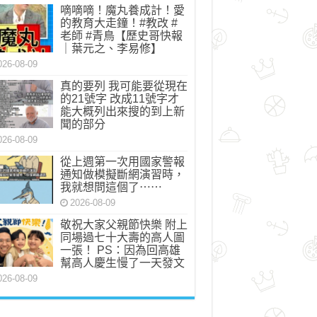
嘀嘀嘀！魔丸養成計！愛
的教育大走鐘！#教改 #
老師 #青鳥【歷史哥快報
｜葉元之、李易修】
026-08-09
真的要列 我可能要從現在
的21號字 改成11號字才
能大概列出來搜的到上新
聞的部分
026-08-09
從上週第一次用國家警報
通知做模擬斷網演習時，
我就想問這個了⋯⋯
2026-08-09
敬祝大家父親節快樂 附上
同場過七十大壽的高人圖
一張！ PS：因為回高雄
幫高人慶生慢了一天發文
026-08-09