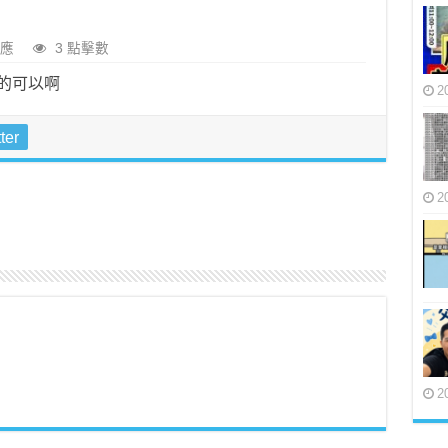
應
3 點擊數
2
ter
2
2