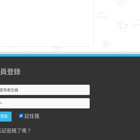
員登錄
記住我
忘記密碼了嗎？