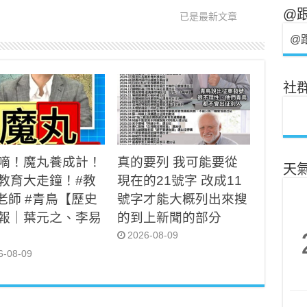
@
已是最新文章
@
社
嘀！魔丸養成計！
真的要列 我可能要從
天
教育大走鐘！#教
現在的21號字 改成11
#老師 #青鳥【歷史
號字才能大概列出來搜
報｜葉元之、李易
的到上新聞的部分
2026-08-09
6-08-09