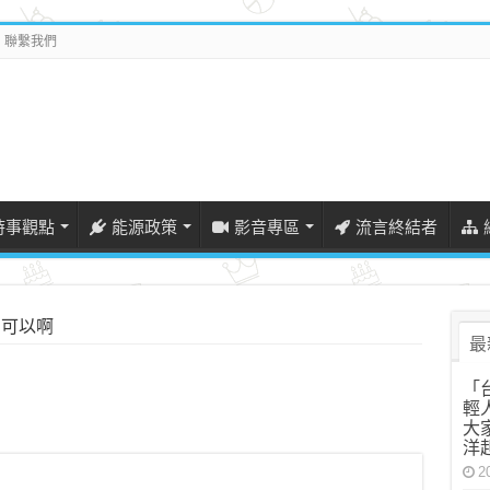
聯繫我們
時事觀點
能源政策
影音專區
流言終結者
的可以啊
最
「
輕
大
洋
2