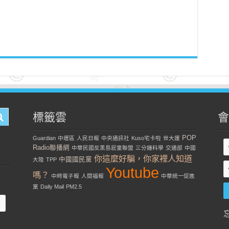
標籤雲
會
POP
Guardian
中壢區
人民日報
中央通訊社
Kuso宅卡啦
世大運
Radio聯播網
中華民國反黑島屁童聯盟
三分鐘科學
交通部
中國
你這麼好騙，你家裡人知道
中國國民黨
大陸
TPP
Youtube
嗎？
中時電子報
人間福報
中華統一促進
黨
Daily Mail
PM2.5