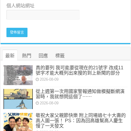
個人網站網址
最新
熱門
回應
標籤
真的要列 我可能要從現在的21號字 改成11
號字才能大概列出來搜的到上新聞的部分
2026-08-09
從上週第一次用國家警報通知做模擬斷網演
習時，我就想問這個了⋯⋯
2026-08-09
敬祝大家父親節快樂 附上同場過七十大壽的
高人圖一張！ PS：因為回高雄幫高人慶生
慢了一天發文