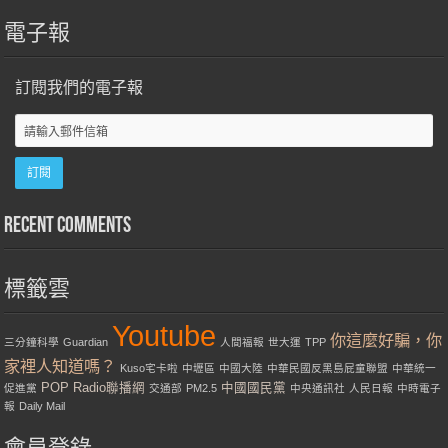
電子報
訂閱我們的電子報
Recent Comments
標籤雲
Youtube
你這麼好騙，你
三分鐘科學
Guardian
人間福報
世大運
TPP
家裡人知道嗎？
Kuso宅卡啦
中壢區
中國大陸
中華民國反黑島屁童聯盟
中華統一
POP Radio聯播網
中國國民黨
促進黨
交通部
PM2.5
中央通訊社
人民日報
中時電子
報
Daily Mail