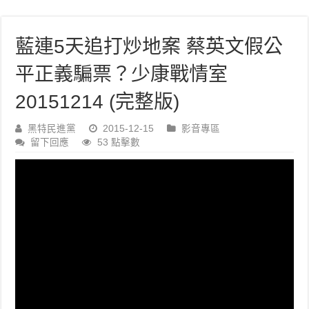
藍連5天追打炒地案 蔡英文假公
平正義騙票？少康戰情室
20151214 (完整版)
黑特民進黨
2015-12-15
影音專區
留下回應
53 點擊數