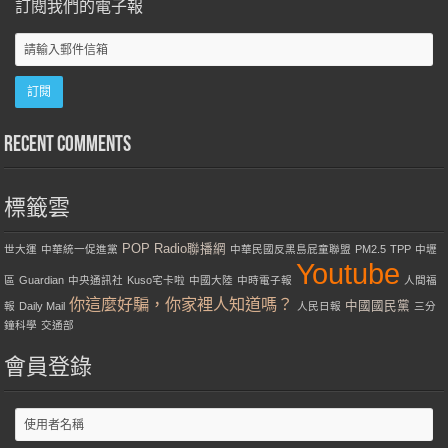
訂閱我們的電子報
Recent Comments
標籤雲
POP Radio聯播網
世大運
中華統一促進黨
中華民國反黑島屁童聯盟
PM2.5
TPP
中壢
Youtube
區
Guardian
中央通訊社
Kuso宅卡啦
中國大陸
中時電子報
人間福
你這麼好騙，你家裡人知道嗎？
中國國民黨
報
Daily Mail
人民日報
三分
鐘科學
交通部
會員登錄