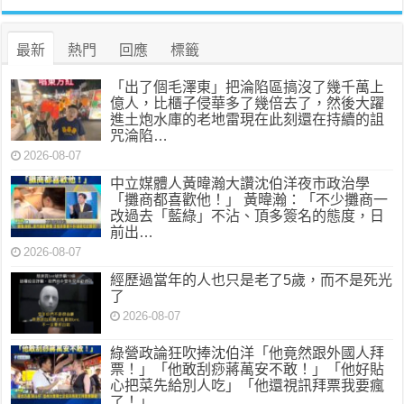
最新
熱門
回應
標籤
「出了個毛澤東」把淪陷區搞沒了幾千萬上
億人，比櫃子侵華多了幾倍去了，然後大躍
進土炮水庫的老地雷現在此刻還在持續的詛
咒淪陷…
2026-08-07
中立媒體人黃暐瀚大讚沈伯洋夜市政治學
「攤商都喜歡他！」 黃暐瀚：「不少攤商一
改過去「藍綠」不沾、頂多簽名的態度，日
前出…
2026-08-07
經歷過當年的人也只是老了5歲，而不是死光
了
2026-08-07
綠營政論狂吹捧沈伯洋「他竟然跟外國人拜
票！」「他敢刮痧蔣萬安不敢！」「他好貼
心把菜先給別人吃」「他還視訊拜票我要瘋
了！」…