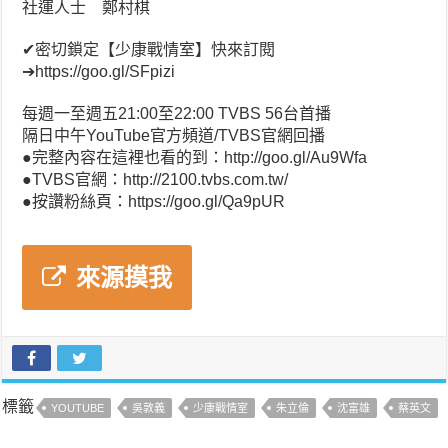
社運人士 鄭村棋
✔密切鎖定【少康戰情室】快來訂閱
➔https://goo.gl/SFpizi
每週一至週五21:00至22:00 TVBS 56台首播
隔日中午YouTube官方頻道/TVBS官網回播
●完整內容在這裡也看的到：http://goo.gl/Au9Wfa
●TVBS官網：http://2100.tvbs.com.tw/
●按讚粉絲頁：https://goo.gl/Qa9pUR
來源摸我
標籤
YOUTUBE
吳敦義
少康戰情室
朱立倫
沈富雄
蔡英文