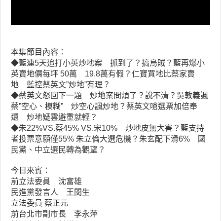
本集節目內容：
◆藍連5天追打小英炒地案 抓到了？搞烏賊？藍再爆小
英賣地價每坪 50萬 19.8萬有假？仁寶買地比蔡家賣
地 藍控蔡英文”炒地”有理？
◆蔡英文怒回下一題 炒地案問煩了？說不清？吳敦義諷
蔡”空心、模糊” 炒空心諷炒地？蔡英文嗆選票加倍奉
還 炒地疑雲避重就輕？
◆朱22%VS.蔡45% VS.宋10% 炒地皮無大害？藍支持
者投票意願僅55% 朱立倫大選危機？朱玄配下滑6% 國
民黨、中立選民轉為觀望？
今日來賓：
前立法委員 沈富雄
民進黨發言人 王閔生
立法委員 蔡正元
前台北市副市長 李永萍