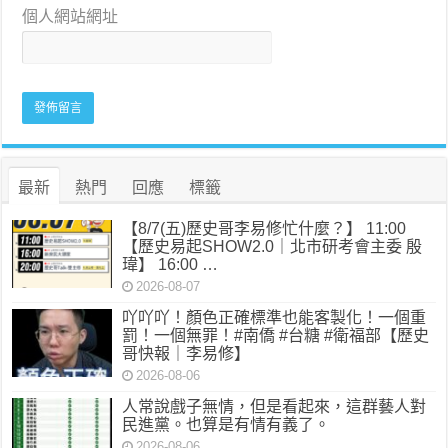
個人網站網址
最新
熱門
回應
標籤
【8/7(五)歷史哥李易修忙什麼？】 11:00
【歷史易起SHOW2.0｜北市研考會主委 殷
瑋】 16:00 …
2026-08-07
吖吖吖！顏色正確標準也能客製化！一個重
罰！一個無罪！#南僑 #台糖 #衛福部【歷史
哥快報｜李易修】
2026-08-06
人常說戲子無情，但是看起來，這群藝人對
民進黨。也算是有情有義了。
2026-08-06