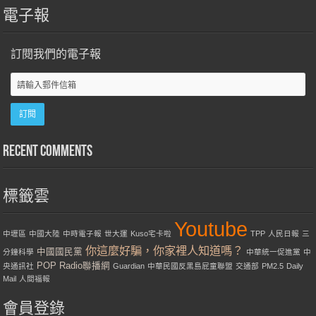
電子報
訂閱我們的電子報
Recent Comments
標籤雲
Youtube
中壢區
中國大陸
中時電子報
世大運
Kuso宅卡啦
TPP
人民日報
三
你這麼好騙，你家裡人知道嗎？
中國國民黨
分鐘科學
中華統一促進黨
中
POP Radio聯播網
央通訊社
Guardian
中華民國反黑島屁童聯盟
交通部
PM2.5
Daily
Mail
人間福報
會員登錄