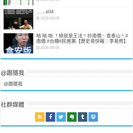
……e04
2026-08-06
㕳 㕳 㕳 ！綠就是王法！抄南僑、查泰山！#
南僑 #台糖#民進黨【歷史哥快報｜李易修】
2026-08-06
@跟隨我
@跟隨我
社群媒體