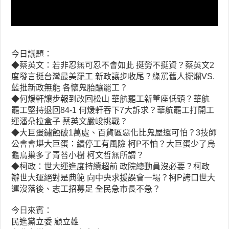
今日議題：
◆蔡英文：若非忍無可忍不會如此 挺勞不挺資？蔡英文2
度發言挺台灣最美罷工 新政讓步收尾？綠罵舊人擺爛VS.
藍批新政無能 各懷鬼胎釀罷工？
◆何煖軒讓步報到改回松山 華航罷工新董座低頭？華航
罷工堅持退回84-1 何煖軒吞下7大訴求？華航罷工打開工
運潘朵拉盒子 蔡英文嚴峻挑戰？
◆大巨蛋鏽蝕破1萬處、百貨區惡化比鬼屋還可怕？3技師
公會會堪大巨蛋：續停工有風險 柯P不怕？大巨蛋少了烏
龜鳥巢多了青苔小樹 柯文哲無所謂？
◆柯政：世大運進度持續超前 政院總動員沒必要？柯政
辦世大運絕對是典範 向中央求援誤會一場？柯P誇口世大
運沒落後、志工招募足 全民急市長不急？
今日來賓：
民進黨立委 顧立雄