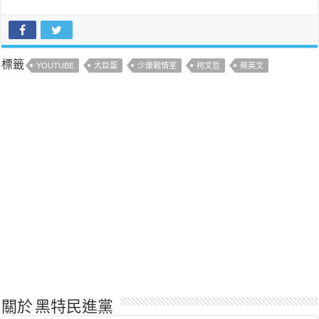
標籤
YOUTUBE
大巨蛋
少康戰情室
柯文哲
蔡英文
關於 黑特民進黨