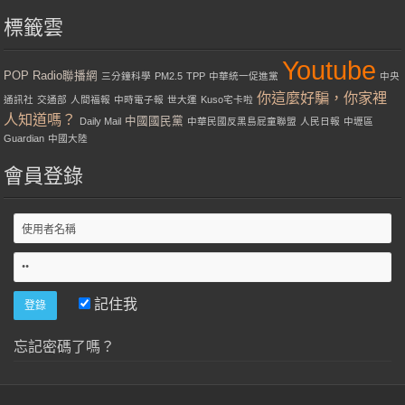
標籤雲
Youtube
POP Radio聯播網
三分鐘科學
PM2.5
TPP
中華統一促進黨
中央
你這麼好騙，你家裡
通訊社
交通部
人間福報
中時電子報
世大運
Kuso宅卡啦
人知道嗎？
中國國民黨
Daily Mail
中華民國反黑島屁童聯盟
人民日報
中壢區
Guardian
中國大陸
會員登錄
記住我
忘記密碼了嗎？