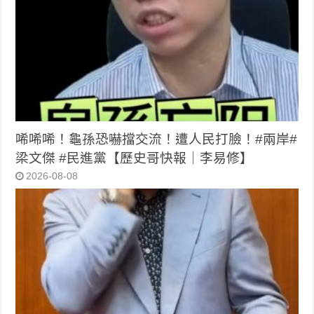
唏唏唏！龜孫恐嚇擋交流！遭人民打臉！#兩岸#
梁文傑 #民進黨【歷史哥快報｜李易修】
2026-08-08