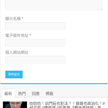
顯示名稱
*
電子郵件地址
*
個人網站網址
最新
熱門
回應
標籤
叻叻叻！出門玩也犯法？！旅遊也政治化！#
柯文哲 #陳佩琪 #民進黨【歷史哥快報｜李