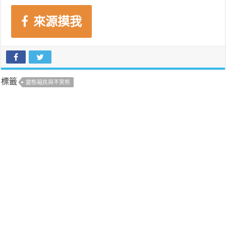
來源摸我
標籤
變態箱民與不笑熊