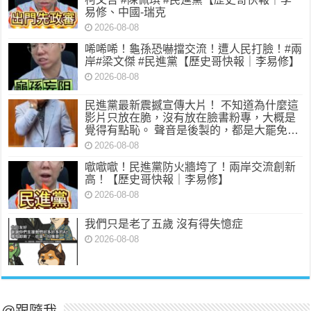
易修、中國-瑞克
2026-08-08
唏唏唏！龜孫恐嚇擋交流！遭人民打臉！#兩
岸#梁文傑 #民進黨【歷史哥快報｜李易修】
2026-08-08
民進黨最新震撼宣傳大片！ 不知道為什麼這
影片只放在脆，沒有放在臉書粉專，大概是
覺得有點恥。 聲音是後製的，都是大罷免…
2026-08-08
噷噷噷！民進黨防火牆垮了！兩岸交流創新
高！【歷史哥快報｜李易修】
2026-08-08
我們只是老了五歲 沒有得失憶症
2026-08-08
@跟隨我