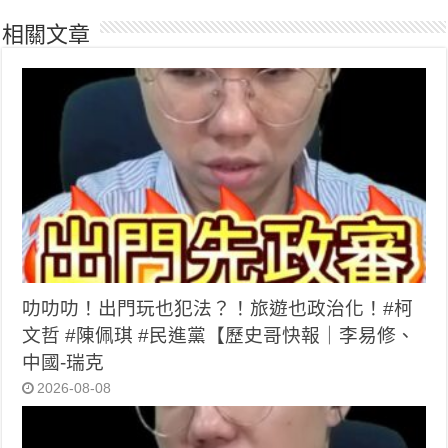
相關文章
叻叻叻！出門玩也犯法？！旅遊也政治化！#柯
文哲 #陳佩琪 #民進黨【歷史哥快報｜李易修、
中國-瑞克
2026-08-08