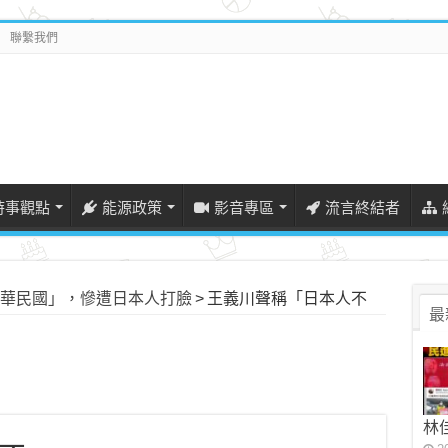
聯繫我們
時事觀點
能源政策
影音專區
流言終結者
華民國」，慘遭日本人打臉
>
王義川聲稱「日本人不
最
林