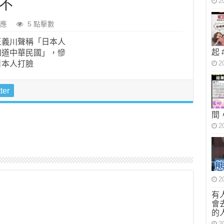
不
2
應
5 點擊數
起
2
ter
間
2
2
有
會
的
2