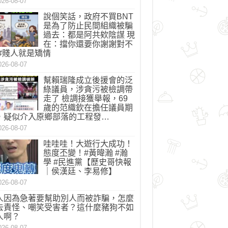
026-08-07
說個笑話，政府不買BNT
是為了防止民間組織被騙
過去：都是阿共欸陰謀 現
在：擋你還要你謝謝對不
 #賤人就是矯情
026-08-07
幫賴瑞隆成立後援會的泛
綠議員，涉貪污被檢調帶
走了 檢調接獲舉報，69
歲的范織欽在擔任議員期
，疑似介入原鄉部落的工程發…
026-08-07
哇哇哇！大遊行大成功！
態度丕變！#黃暐瀚 #瀚
學 #民進黨【歷史哥快報
｜侯漢廷、李易修】
026-08-07
人因為急著要幫助別人而被詐騙，怎麼
去責怪、嘲笑受害者？這什麼豬狗不如
人啊？
026-08-07