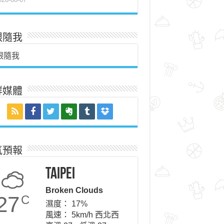
跟隨我
跟隨我
群媒體
氣預報
Taipei
Broken Clouds
27
C
濕度： 17%
風速： 5km/h 西北西