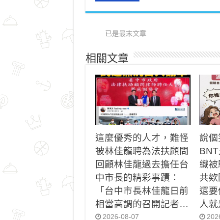
已是最末文章
相關文章
這麼優秀的人才，難怪
說個
被林佳龍聘為法扶顧問
BN
回顧林佳龍過去擔任台
織被
中市長的精彩事蹟：
共欸
「台中市長林佳龍日前
還要
相當高調的召開記者…
人就
2026-08-07
202