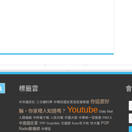
標籤雲
會
你這麼好
中央通訊社
三分鐘科學
中華民國反黑島屁童聯盟
Youtube
騙，你家裡人知道嗎？
Daily Mail
人間福報
中時電子報
人民日報
中國大陸
中華統一促進黨
PM2.5
中國國民黨
POP
TPP
Guardian
交通部
Kuso宅卡啦
世大運
Radio聯播網
中壢區