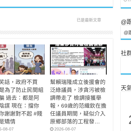
已是最新文章
@
@
社
笑話，政府不買
幫賴瑞隆成立後援會的
天
T是為了防止民間組
泛綠議員，涉貪污被檢
騙 過去：都是阿
調帶走了 檢調接獲舉
陰謀 現在：擋你
報，69歲的范織欽在擔
你謝謝對不起 #賤
任議員期間，疑似介入
是矯情
原鄉部落的工程發…
6-08-07
2026-08-07