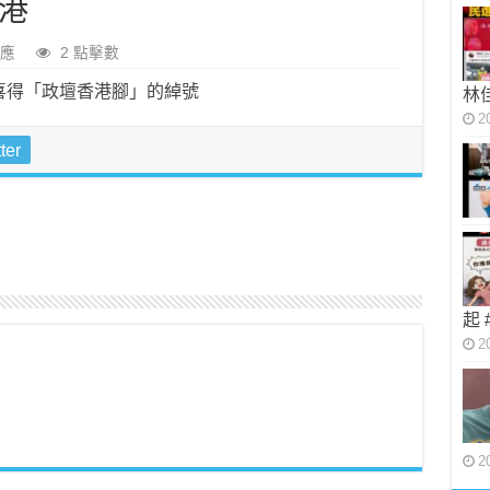
港
應
2 點擊數
林
2
ter
起
2
2