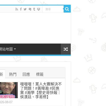
網站地圖
新
熱門
回應
標籤
噹噹噹！罵人大賽解決不
了問題！#黃暐瀚 #民進
黨 #瀚學【歷史哥快報｜
侯漢廷、李易修】
026-08-07