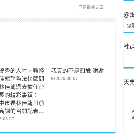
已是最新文章
@
@
社
優秀的人才，難怪
我真的不是四歲 謝謝
佳龍聘為法扶顧問
2026-08-07
天
林佳龍過去擔任台
長的精彩事蹟：
中市長林佳龍日前
高調的召開記者…
6-08-07