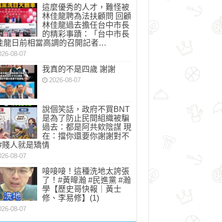
這麼優秀的人才，難怪被
林佳龍聘為法扶顧問 回顧
林佳龍過去擔任台中市長
的精彩事蹟：「台中市長
佳龍日前相當高調的召開記者…
026-08-07
我真的不是四歲 謝謝
2026-08-07
說個笑話，政府不買BNT
是為了防止民間組織被騙
過去：都是阿共欸陰謀 現
在：擋你還要你謝謝對不
 #賤人就是矯情
026-08-07
唼唼唼！這種洗地太誇張
了！#黃暐瀚 #民進黨 #瀚
學【歷史哥快報｜黃士
修、李易修】(1)
026-08-07