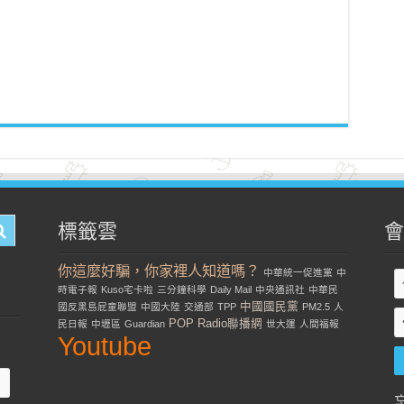
標籤雲
會
你這麼好騙，你家裡人知道嗎？
中華統一促進黨
中
時電子報
Kuso宅卡啦
三分鐘科學
Daily Mail
中央通訊社
中華民
中國國民黨
國反黑島屁童聯盟
中國大陸
交通部
TPP
PM2.5
人
POP Radio聯播網
民日報
中壢區
Guardian
世大運
人間福報
Youtube