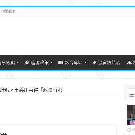
聯繫我們
時事觀點
能源政策
影音專區
流言終結者
綽號
>
王義川喜得「政壇香港
最
2