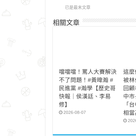
已是最末文章
相關文章
噹噹噹！罵人大賽解決
這麼
不了問題！#黃暐瀚 #
被林
民進黨 #瀚學【歷史哥
回顧
快報｜侯漢廷、李易
中市
修】
「台
相當
2026-08-07
202