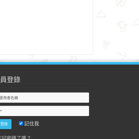
員登錄
記住我
忘記密碼了嗎？