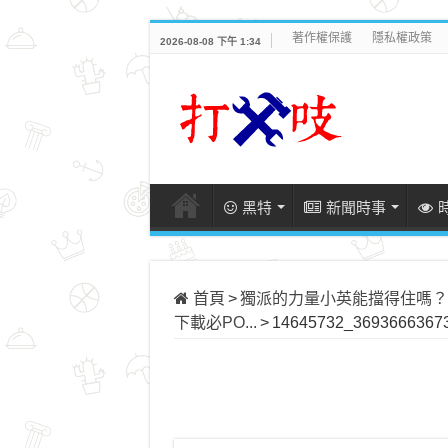
著作權保護
隱私權政策
2026-08-08 下午 1:34
黑特
新聞時事
首頁
>
獨派的力量小英能擋得住嗎？！ #獨
下載必PO...
>
14645732_36936663673