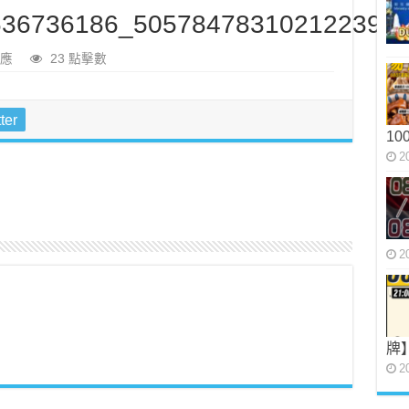
36736186_5057847831021223936
應
23 點擊數
ter
10
2
2
牌
2