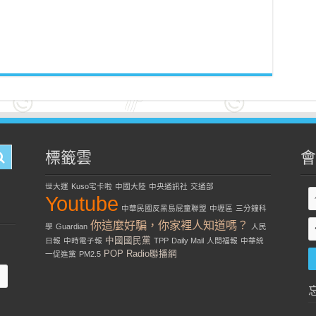
標籤雲
會
世大運
Kuso宅卡啦
中國大陸
中央通訊社
交通部
Youtube
中華民國反黑島屁童聯盟
中壢區
三分鐘科
你這麼好騙，你家裡人知道嗎？
學
Guardian
人民
中國國民黨
日報
中時電子報
TPP
Daily Mail
人間福報
中華統
POP Radio聯播網
一促進黨
PM2.5