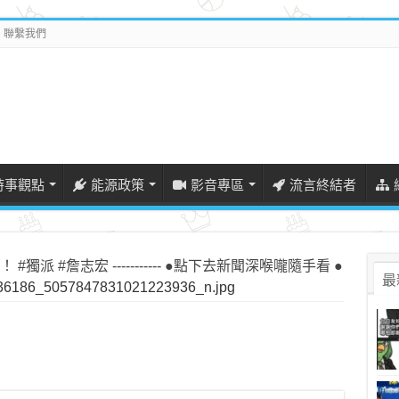
聯繫我們
時事觀點
能源政策
影音專區
流言終結者
派 #詹志宏 ----------- ●點下去新聞深喉嚨隨手看 ●
最
6186_5057847831021223936_n.jpg