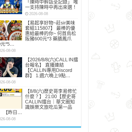
「陳時中幹話全記錄」 唯
_n.jpg
一支持陳時中再出來選！
2026-08-08
【易起享好物~莊sir美味
套組115807】 最棒的優
惠給最棒的你~ 何首烏松
阪豬600元*3 藥膳鳳爪
0元*5…
026-08-08
【2026/8/8(六)CALL IN擂
台報名】 直播連結
【CALLIN專用Discord
群】 1.週六晚上9點…
026-08-08
【8/8(六)歷史哥李易修忙
什麼？】 21:00【歷史哥
CALLIN擂台｜華文圈知
識娛樂文旅吃瓜第一品
】 【昨日…
026-08-08