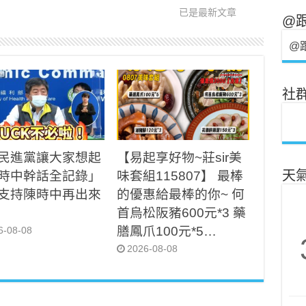
已是最新文章
@
@
社
民進黨讓大家想起
【易起享好物~莊sir美
時中幹話全記錄」
味套組115807】 最棒
天
支持陳時中再出來
的優惠給最棒的你~ 何
首烏松阪豬600元*3 藥
膳鳳爪100元*5…
6-08-08
2026-08-08