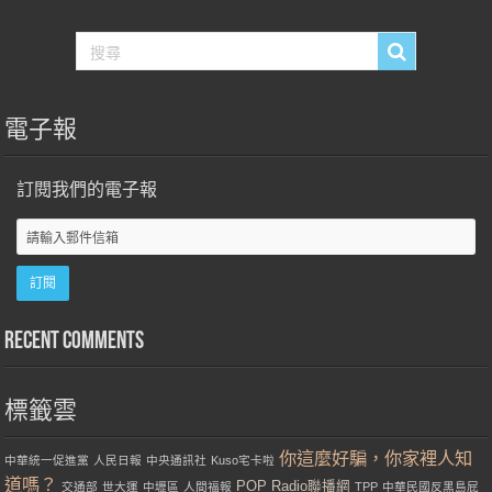
電子報
訂閱我們的電子報
Recent Comments
標籤雲
你這麼好騙，你家裡人知
中華統一促進黨
人民日報
中央通訊社
Kuso宅卡啦
道嗎？
POP Radio聯播網
交通部
世大運
中壢區
人間福報
TPP
中華民國反黑島屁