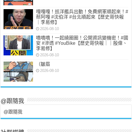
嘎嘎嘎！巡洋艦兵出動！免費網軍順起來！#
蔡阿嘎 #沈伯洋 #台北順起來【歷史哥快報
｜李易修】
2026-08-10
嘺嘺嘺！一起繞圈圈！公開資訊變機密！#國
安 #滲透 #YouBike【歷史哥快報｜｜殷偉、
李易修】
2026-08-10
（皺眉
2026-08-10
@跟隨我
@跟隨我