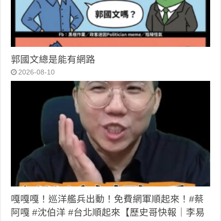
郭國文總是能有網路
2026-08-10
嘎嘎嘎！巡洋艦兵出動！免費網軍順起來！#蔡
阿嘎 #沈伯洋 #台北順起來【歷史哥快報｜李易