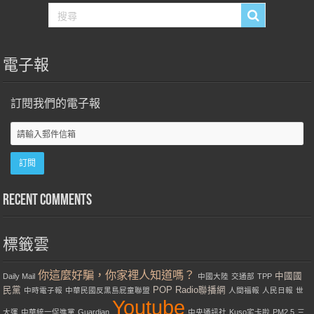
電子報
訂閱我們的電子報
Recent Comments
標籤雲
你這麼好騙，你家裡人知道嗎？
中國國
Daily Mail
中國大陸
交通部
TPP
民黨
POP Radio聯播網
中時電子報
中華民國反黑島屁童聯盟
人間福報
人民日報
世
Youtube
大運
中華統一促進黨
Guardian
中央通訊社
Kuso宅卡啦
PM2.5
三