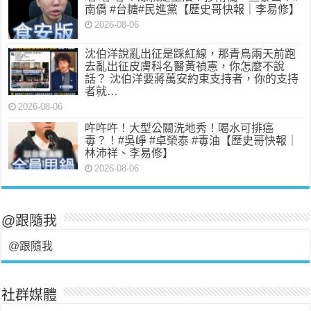
南僑 #台糖#民進黨【歷史哥快報｜李易修】
2026-08-06
沈伯洋說亂出征是踩紅線，那青鳥兩天前跑
去亂出征皮膚科名醫黃禎憲，你怎麼不說
話？ 沈伯洋要蔣萬安約束支持者，你的支持
者就…
2026-08-06
吘吘吘！大型公關洗地秀！喝水可排癌
毒？！#吳崢 #卓榮泰 #毒油【歷史哥快報｜
林沛祥、李易修】
2026-08-06
@跟隨我
@跟隨我
社群媒體