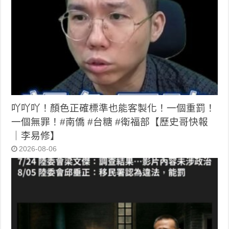
吖吖吖！顏色正確標準也能客製化！一個重罰！
一個無罪！#南僑 #台糖 #衛福部【歷史哥快報
｜李易修】
2026-08-06