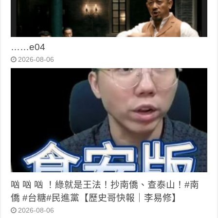
……e04
2026-08-06
㕳 㕳 㕳 ！綠就是王法！抄南僑、查泰山！#南
僑 #台糖#民進黨【歷史哥快報｜李易修】
2026-08-06