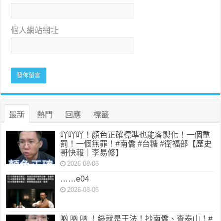
個人網站網址
最新
熱門
回應
標籤
吖吖吖！顏色正確標準也能客製化！一個重
罰！一個無罪！#南僑 #台糖 #衛福部【歷史
哥快報｜李易修】
2026-08-06
……e04
2026-08-06
㕳 㕳 㕳 ！綠就是王法！抄南僑、查泰山！#