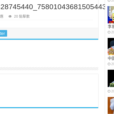
2
28745440_7580104368150544384
應
20 點擊數
李
2
ter
中
2
2