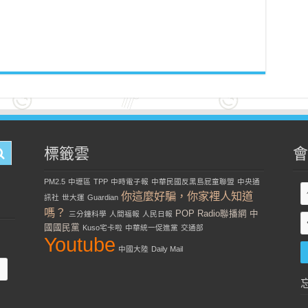
標籤雲
會
PM2.5
中壢區
TPP
中時電子報
中華民國反黑島屁童聯盟
中央通
你這麼好騙，你家裡人知道
訊社
世大運
Guardian
嗎？
POP Radio聯播網
中
三分鐘科學
人間福報
人民日報
國國民黨
Kuso宅卡啦
中華統一促進黨
交通部
Youtube
中國大陸
Daily Mail