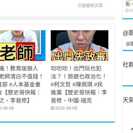
恥
已是最新文章
2
@
@
社
噙！教育版狼人
叻叻叻！出門玩也犯
老師清白不值錢！
法？！旅遊也政治化！
育部 #人本基金會
#柯文哲 #陳佩琪 #民
改【歷史哥快報｜
進黨【歷史哥快報｜李
之、李易修】
易修、中國-瑞克
天
6-08-08
2026-08-08