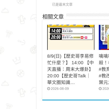
已是最末文章
相關文章
8/9(日)【歷史哥李易修
噙噙
忙什麼？】 14:00 【中
殺！
天直播：周末大爆卦】
#教
20:00【歷史哥Talk｜
#教
華文圈知識…
葉元
2026-08-09
202