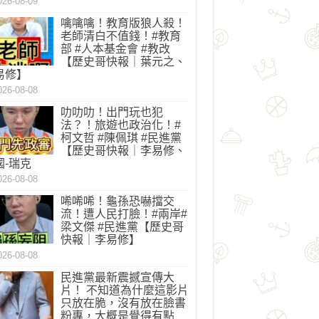
026-08-09
_n.jpg
噙噙噙！教育版狼人殺！
老師清白不值錢！#教育
部 #人本基金會 #教改
【歷史哥快報｜葉元之、
易修】
026-08-08
叻叻叻！出門玩也犯
法？！旅遊也政治化！#
柯文哲 #陳佩琪 #民進黨
【歷史哥快報｜李易修、
國-瑞克
026-08-08
唏唏唏！龜孫恐嚇擋交
流！遭人民打臉！#兩岸#
梁文傑 #民進黨【歷史哥
快報｜李易修】
026-08-08
民進黨最新震撼宣傳大
片！ 不知道為什麼這影片
只放在脆，沒有放在臉書
粉專，大概是覺得有點