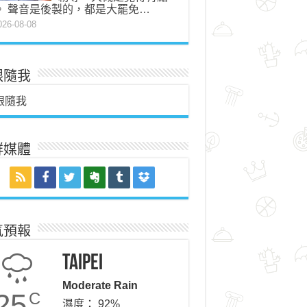
。 聲音是後製的，都是大罷免…
026-08-08
跟隨我
跟隨我
群媒體
氣預報
Taipei
Moderate Rain
25
C
濕度： 92%