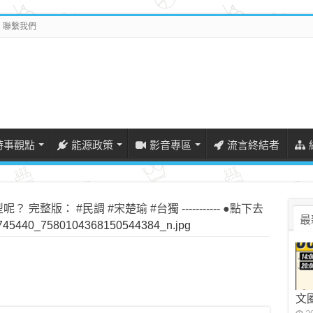
聯繫我們
時事觀點
能源政策
影音專區
流言終結者
整版： #民調 #宋楚瑜 #台獨 ----------- ●點下去
最
45440_7580104368150544384_n.jpg
文