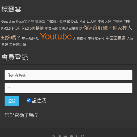
標籤雲
Guardian
Kuso宅卡啦
交通部
中華統一促進黨
Daily Mail
世大運
中國大陸
中壢區
TPP
你這麼好騙，你家裡人
POP Radio聯播網
PM2.5
中華民國反黑島屁童聯盟
Youtube
知道嗎？
中國國民黨
中央通訊社
人間福報
中時電子報
人民
日報
三分鐘科學
會員登錄
記住我
忘記密碼了嗎？