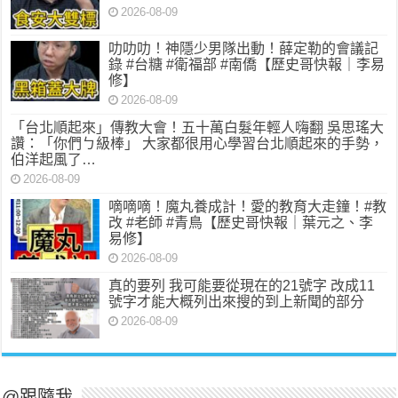
2026-08-09
叻叻叻！神隱少男隊出動！薛定勒的會議記
錄 #台糖 #衛福部 #南僑【歷史哥快報｜李易
修】
2026-08-09
「台北順起來」傳教大會！五十萬白髮年輕人嗨翻 吳思瑤大
讚：「你們ㄅ級棒」 大家都很用心學習台北順起來的手勢，
伯洋起風了…
2026-08-09
嘀嘀嘀！魔丸養成計！愛的教育大走鐘！#教
改 #老師 #青鳥【歷史哥快報｜葉元之、李
易修】
2026-08-09
真的要列 我可能要從現在的21號字 改成11
號字才能大概列出來搜的到上新聞的部分
2026-08-09
@跟隨我