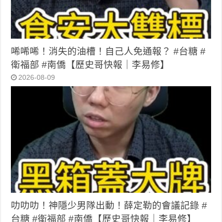
唏唏唏！消失的油槽！自己人免通報？ #台糖 #
衛福部 #南僑【歷史哥快報｜李易修】
2026-08-09
叻叻叻！神隱少男隊出動！薛定勒的會議記錄 #
台糖 #衛福部 #南僑【歷史哥快報｜李易修】