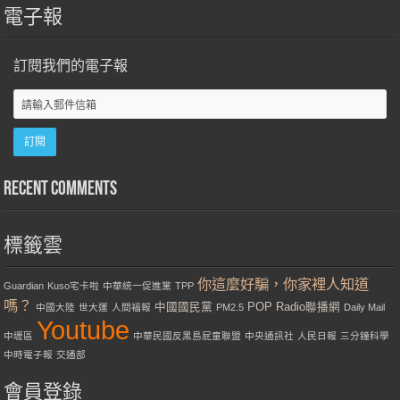
電子報
訂閱我們的電子報
Recent Comments
標籤雲
你這麼好騙，你家裡人知道
Guardian
Kuso宅卡啦
中華統一促進黨
TPP
嗎？
中國國民黨
POP Radio聯播網
中國大陸
世大運
人間福報
PM2.5
Daily Mail
Youtube
中壢區
中華民國反黑島屁童聯盟
中央通訊社
人民日報
三分鐘科學
中時電子報
交通部
會員登錄