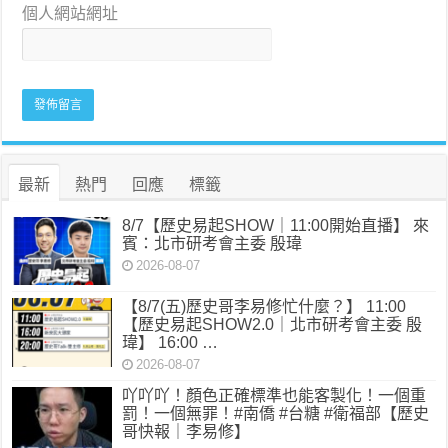
個人網站網址
最新
熱門
回應
標籤
8/7【歷史易起SHOW｜11:00開始直播】 來
賓：北市研考會主委 殷瑋
2026-08-07
【8/7(五)歷史哥李易修忙什麼？】 11:00
【歷史易起SHOW2.0｜北市研考會主委 殷
瑋】 16:00 …
2026-08-07
吖吖吖！顏色正確標準也能客製化！一個重
罰！一個無罪！#南僑 #台糖 #衛福部【歷史
哥快報｜李易修】