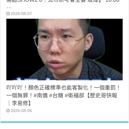
…
2026-08-07
吖吖吖！顏色正確標準也能客製化！一個重罰！
一個無罪！#南僑 #台糖 #衛福部【歷史哥快報
｜李易修】
2026-08-06