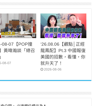
6-08-07【POP撞
‘26.08.06【觀點│正經
】黃暐瀚談「總召
龍鳳配】Pt.3 中國報復
」
美國的招數，看懂，你
就升天了！
6-08-07
2026-08-06