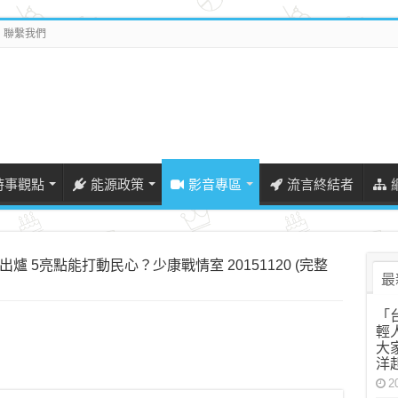
聯繫我們
時事觀點
能源政策
影音專區
流言終結者
爐 5亮點能打動民心？少康戰情室 20151120 (完整
最
「
輕
大
洋
2