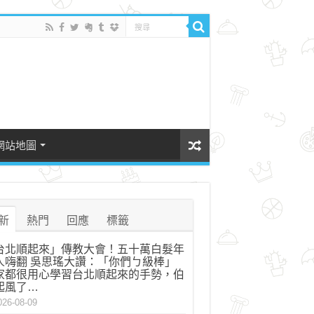
網站地圖
新
熱門
回應
標籤
台北順起來」傳教大會！五十萬白髮年
人嗨翻 吳思瑤大讚：「你們ㄅ級棒」
家都很用心學習台北順起來的手勢，伯
起風了…
026-08-09