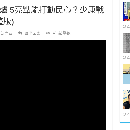
爐 5亮點能打動民心？少康戰
整版)
2
影音專區
留下回應
41 點擊數
2
2