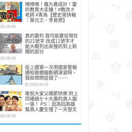
嘀嘀嘀！魔丸養成計！愛
的教育大走鐘！#教改 #
老師 #青鳥【歷史哥快報
｜葉元之、李易修】
026-08-09
真的要列 我可能要從現在
的21號字 改成11號字才
能大概列出來搜的到上新
聞的部分
026-08-09
從上週第一次用國家警報
通知做模擬斷網演習時，
我就想問這個了⋯⋯
2026-08-09
敬祝大家父親節快樂 附上
同場過七十大壽的高人圖
一張！ PS：因為回高雄
幫高人慶生慢了一天發文
026-08-09