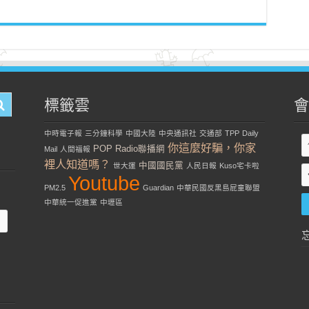
標籤雲
會
中時電子報
三分鐘科學
中國大陸
中央通訊社
交通部
TPP
Daily
你這麼好騙，你家
POP Radio聯播網
Mail
人間福報
裡人知道嗎？
中國國民黨
世大運
人民日報
Kuso宅卡啦
Youtube
PM2.5
Guardian
中華民國反黑島屁童聯盟
中華統一促進黨
中壢區