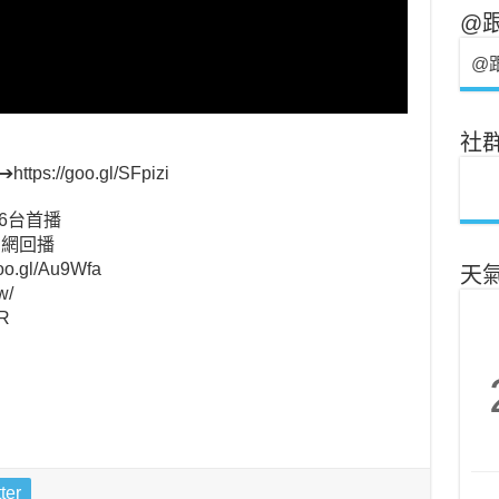
@
@
社
//goo.gl/SFpizi
56台首播
官網回播
gl/Au9Wfa
天
w/
R
ter