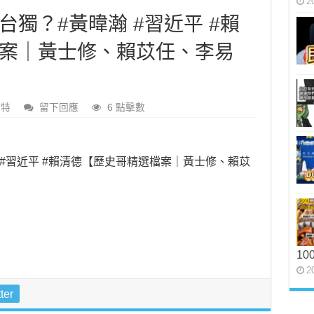
2
獨？#黃暐瀚 #習近平 #賴
案｜黃士修、賴苡任、李易
黑特
留下回應
6 點擊數
#習近平 #賴清德【歷史哥精選檔案｜黃士修、賴苡
10
2
ter