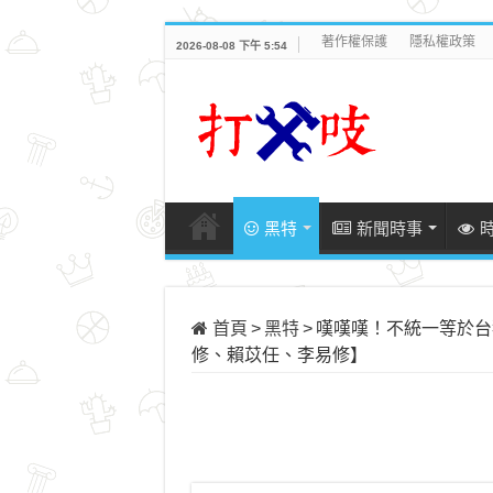
著作權保護
隱私權政策
2026-08-08 下午 5:54
黑特
新聞時事
首頁
>
黑特
>
嘆嘆嘆！不統一等於台
修、賴苡任、李易修】