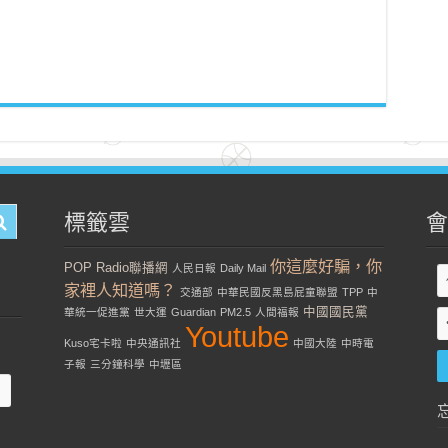
標籤雲
會
你這麼好騙，你
POP Radio聯播網
人民日報
Daily Mail
家裡人知道嗎？
交通部
中華民國反黑島屁童聯盟
TPP
中
中國國民黨
華統一促進黨
世大運
Guardian
PM2.5
人間福報
Youtube
Kuso宅卡啦
中央通訊社
中國大陸
中時電
子報
三分鐘科學
中壢區