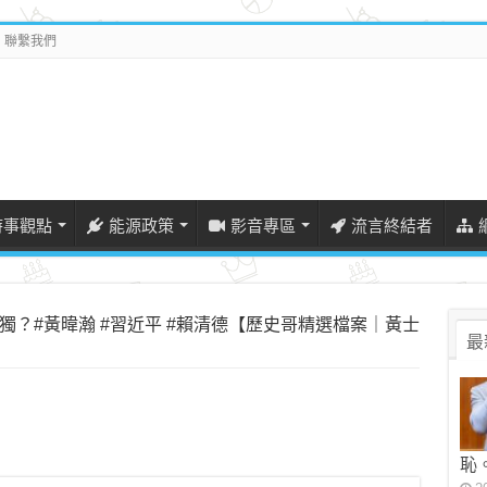
聯繫我們
時事觀點
能源政策
影音專區
流言終結者
獨？#黃暐瀚 #習近平 #賴清德【歷史哥精選檔案｜黃士
最
恥