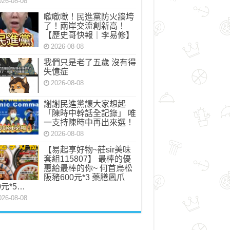
026-08-08
噷噷噷！民進黨防火牆垮
了！兩岸交流創新高！
【歷史哥快報｜李易修】
2026-08-08
我們只是老了五歲 沒有得
失憶症
2026-08-08
謝謝民進黨讓大家想起
「陳時中幹話全記錄」 唯
一支持陳時中再出來選！
2026-08-08
【易起享好物~莊sir美味
套組115807】 最棒的優
惠給最棒的你~ 何首烏松
阪豬600元*3 藥膳鳳爪
0元*5…
026-08-08