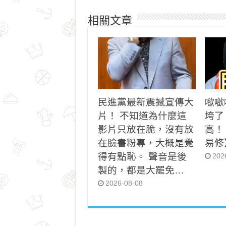
相關文章
民進黨最新震撼宣傳大
噷噷
片！ 不知道為什麼這
垮了
影片只放在脆，沒有放
高！
在臉書粉專，大概是覺
易修
得有點恥。 聲音是後
202
製的，都是大罷免…
2026-08-08