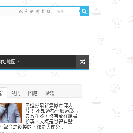
網站地圖
新
熱門
回應
標籤
民進黨最新震撼宣傳大
片！ 不知道為什麼這影片
只放在脆，沒有放在臉書
粉專，大概是覺得有點
。 聲音是後製的，都是大罷免…