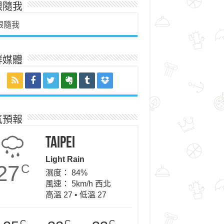
跟隨我
跟隨我
群媒體
氣預報
Taipei
Light Rain
27
C
濕度： 84%
風速： 5km/h 西北
高溫 27 • 低溫 27
C
C
C