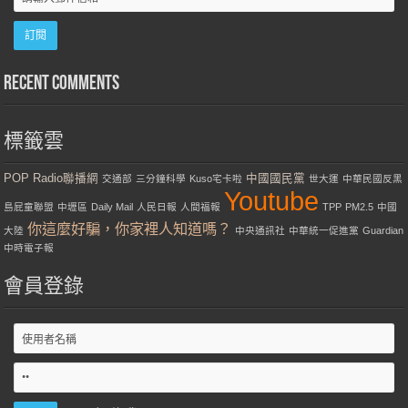
Recent Comments
標籤雲
POP Radio聯播網
中國國民黨
交通部
三分鐘科學
Kuso宅卡啦
世大運
中華民國反黑
Youtube
島屁童聯盟
中壢區
Daily Mail
人民日報
人間福報
TPP
PM2.5
中國
你這麼好騙，你家裡人知道嗎？
大陸
中央通訊社
中華統一促進黨
Guardian
中時電子報
會員登錄