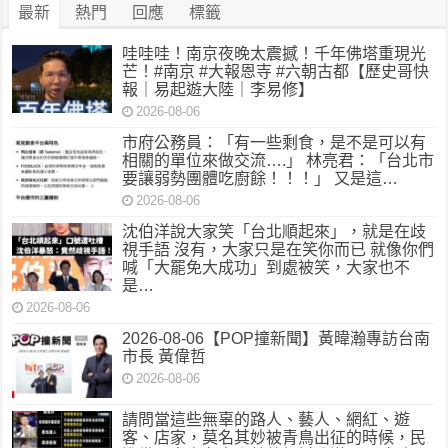
最新
熱門
回應
標籤
哇哇哇！南京夜晚太震撼！千年佛塔重現光
芒！#南京 #大報恩寺 #六朝古都【歷史哥快
報｜易起遊大陸｜李易修】
2026-08-06
市府公務員：「有一些剩食，是不是可以有
相關的單位來做交流….」 林亮君：「台北市
要讓弱勢團體吃廚餘！！！」 又是這…
2026-08-06
沈伯洋說大家笑「台北順起來」，就是在歧
視手語 沒有，大家只是在笑你而已 就像你們
喊「大罷免大成功」到處被笑，大家也不
是…
2026-08-06
2026-08-06【POP撞新聞】黃暐瀚專訪台南
市長 黃偉哲
2026-08-06
請問當這些無辜的路人、藝人、網紅、遊
客、店家，莫名其妙被青鳥出征的時候，民