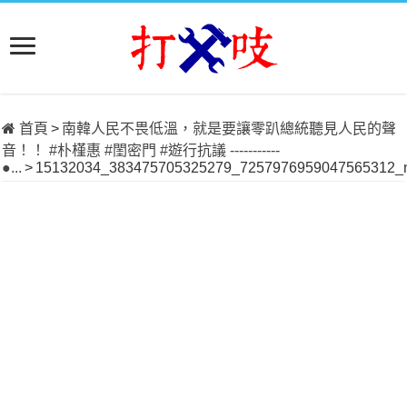
首頁
>
南韓人民不畏低溫，就是要讓零趴總統聽見人民的聲
音！！ #朴槿惠 #閨密門 #遊行抗議 -----------
●...
>
15132034_383475705325279_7257976959047565312_n