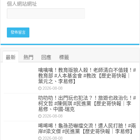
個人網站網址
最新
熱門
回應
標籤
噙噙噙！教育版狼人殺！老師清白不值錢！#
教育部 #人本基金會 #教改【歷史哥快報｜
葉元之、李易修】
2026-08-08
叻叻叻！出門玩也犯法？！旅遊也政治化！#
柯文哲 #陳佩琪 #民進黨【歷史哥快報｜李
易修、中國-瑞克
2026-08-08
唏唏唏！龜孫恐嚇擋交流！遭人民打臉！#兩
岸#梁文傑 #民進黨【歷史哥快報｜李易修】
2026-08-08