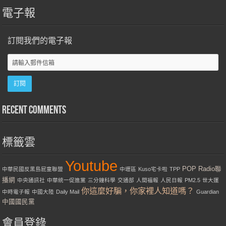
電子報
訂閱我們的電子報
Recent Comments
標籤雲
Youtube
POP Radio聯
中華民國反黑島屁童聯盟
中壢區
Kuso宅卡啦
TPP
播網
中央通訊社
中華統一促進黨
三分鐘科學
交通部
人間福報
人民日報
PM2.5
世大運
你這麼好騙，你家裡人知道嗎？
中時電子報
中國大陸
Daily Mail
Guardian
中國國民黨
會員登錄