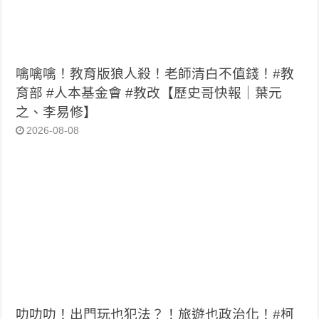
噙噙噙！教育版狼人殺！老師清白不值錢！#教
育部 #人本基金會 #教改【歷史哥快報｜葉元
之、李易修】
2026-08-08
叻叻叻！出門玩也犯法？！旅遊也政治化！#柯