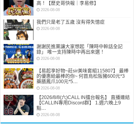
高！【歷史哥快報｜李易修】
2026-08-08
我們只是老了五歲 沒有得失憶症
2026-08-08
謝謝民進黨讓大家想起「陳時中幹話全記
錄」 唯一支持陳時中再出來選！
2026-08-08
【易起享好物~莊sir美味套組115807】 最棒
的優惠給最棒的你~ 何首烏松阪豬600元*3
藥膳鳳爪100元*5…
2026-08-08
【2026/8/8(六)CALL IN擂台報名】 直播連結
【CALLIN專用Discord群】 1.週六晚上9
點…
2026-08-08