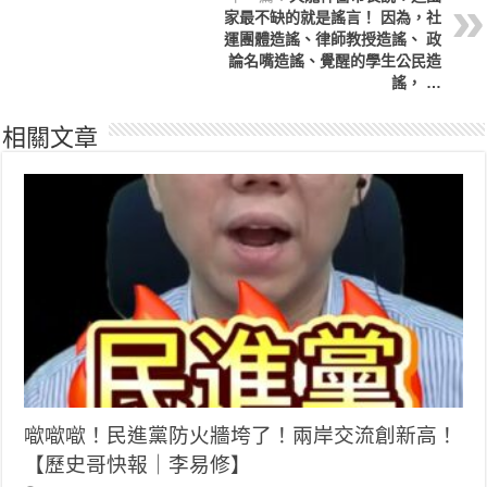
家最不缺的就是謠言！ 因為，社
運團體造謠、律師教授造謠、 政
論名嘴造謠、覺醒的學生公民造
謠， …
相關文章
噷噷噷！民進黨防火牆垮了！兩岸交流創新高！
【歷史哥快報｜李易修】