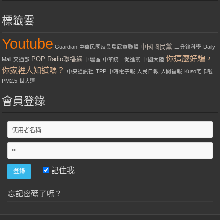
標籤雲
Youtube
中國國民黨
Guardian
中華民國反黑島屁童聯盟
三分鐘科學
Daily
你這麼好騙，
POP Radio聯播網
Mail
交通部
中壢區
中華統一促進黨
中國大陸
你家裡人知道嗎？
中央通訊社
TPP
中時電子報
人民日報
人間福報
Kuso宅卡啦
PM2.5
世大運
會員登錄
記住我
忘記密碼了嗎？