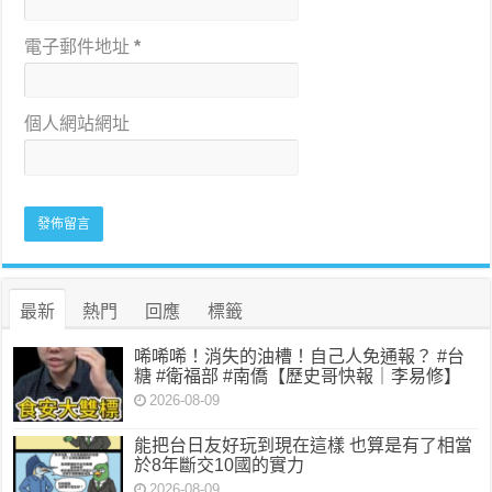
電子郵件地址
*
個人網站網址
最新
熱門
回應
標籤
唏唏唏！消失的油槽！自己人免通報？ #台
糖 #衛福部 #南僑【歷史哥快報｜李易修】
2026-08-09
能把台日友好玩到現在這樣 也算是有了相當
於8年斷交10國的實力
2026-08-09