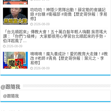
叻叻叻！神隱少男隊出動！薛定勒的會議記
錄 #台糖 #衛福部 #南僑【歷史哥快報｜李易
修】
2026-08-09
「台北順起來」傳教大會！五十萬白髮年輕人嗨翻 吳思瑤大
讚：「你們ㄅ級棒」 大家都很用心學習台北順起來的手勢，
伯洋起風了…
2026-08-09
嘀嘀嘀！魔丸養成計！愛的教育大走鐘！#教
改 #老師 #青鳥【歷史哥快報｜葉元之、李
易修】
2026-08-09
@跟隨我
@跟隨我