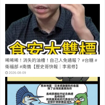
唏唏唏！消失的油槽！自己人免通報？ #台糖 #
衛福部 #南僑【歷史哥快報｜李易修】
2026-08-09