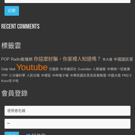
Recent Comments
標籤雲
你這麼好騙，你家裡人知道嗎？
POP Radio聯播網
中國國民黨
世大運
Youtube
Daily Mail
交通部
中央通訊社
Guardian
人間福報
中華統一促進黨
TPP
三分鐘科學
人民日報
中壢區
中時電子報
中華民國反黑島屁童聯盟
中國大陸
PM2.5
Kuso宅卡啦
會員登錄