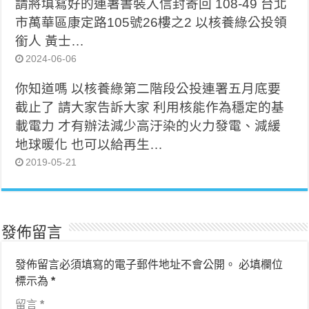
請將填寫好的連署書裝入信封寄回 108-49 台北
市萬華區康定路105號26樓之2 以核養綠公投領
銜人 黃士…
2024-06-06
你知道嗎 以核養綠第二階段公投連署五月底要
截止了 請大家告訴大家 利用核能作為穩定的基
載電力 才有辦法減少高汙染的火力發電、減緩
地球暖化 也可以給再生…
2019-05-21
發佈留言
發佈留言必須填寫的電子郵件地址不會公開。
必填欄位
標示為
*
留言
*