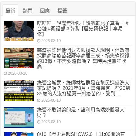
最新
熱門
回應
標籤
咭咭咭！說謊無極限！護航乾兒子真香！ #
台糖 #衛福部 #南僑【歷史哥快報｜李易
修】
2026-08-10
慈濟被詐是他們要去跟捐款人說明，但政府
採購高端疫苗報廢率高達三成、損失納稅錢
約13億，不需要道歉嗎？ 當時民進黨狂吹
高…
2026-08-10
綠營金城武、綠師林智群是在幫民進黨洗大
家記憶嗎？ 2021年8月，當時還有一些20到
35歲的人沒打過第一劑疫苗的，受到…
2026-08-10
綠營不敢討論的是，誰利用高端炒股發大
財？
2026-08-10
8/10【歷史易起SHOW2.0 ｜11:00開始直