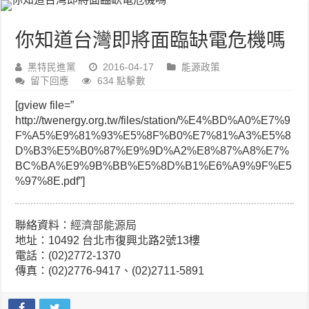
你知道台灣即將面臨缺電危機嗎
黑特民進黨
2016-04-17
能源政策
留下回應
634 點擊數
[gview file=”
http://twenergy.org.tw/files/station/%E4%BD%A0%E7%9
F%A5%E9%81%93%E5%8F%B0%E7%81%A3%E5%8
D%B3%E5%B0%87%E9%9D%A2%E8%87%A8%E7%
BC%BA%E9%9B%BB%E5%8D%B1%E6%A9%9F%E5
%97%8E.pdf”]
聯絡資料：
經濟部能源局
地址：10492 台北市復興北路2號13樓
電話：(02)2772-1370
傳真：(02)2776-9417、(02)2711-5891