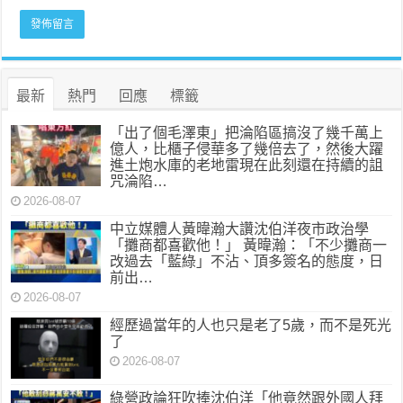
最新
熱門
回應
標籤
「出了個毛澤東」把淪陷區搞沒了幾千萬上
億人，比櫃子侵華多了幾倍去了，然後大躍
進土炮水庫的老地雷現在此刻還在持續的詛
咒淪陷…
2026-08-07
中立媒體人黃暐瀚大讚沈伯洋夜市政治學
「攤商都喜歡他！」 黃暐瀚：「不少攤商一
改過去「藍綠」不沾、頂多簽名的態度，日
前出…
2026-08-07
經歷過當年的人也只是老了5歲，而不是死光
了
2026-08-07
綠營政論狂吹捧沈伯洋「他竟然跟外國人拜