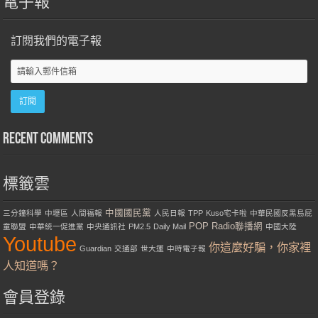
電子報
訂閱我們的電子報
Recent Comments
標籤雲
中國國民黨
三分鐘科學
中壢區
人間福報
人民日報
TPP
Kuso宅卡啦
中華民國反黑島屁
POP Radio聯播網
童聯盟
中華統一促進黨
中央通訊社
PM2.5
Daily Mail
中國大陸
Youtube
你這麼好騙，你家裡
Guardian
交通部
世大運
中時電子報
人知道嗎？
會員登錄