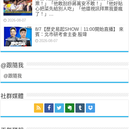
票！」「他敢刮痧蔣萬安不敢！」「他好貼
心把菜先給別人吃」「他還視訊拜票我要瘋
了！」…
2026-08-07
8/7【歷史易起SHOW｜11:00開始直播】 來
賓：北市研考會主委 殷瑋
2026-08-07
@跟隨我
@跟隨我
社群媒體