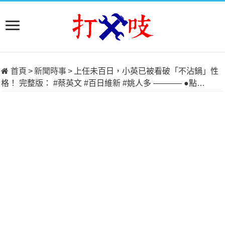
首頁
>
新聞時事
>
上任未百日，小英已被看破「不沾鍋」性
格！ 完整版： #蔡英文 #百日維新 #姚人多 ———– ●點…