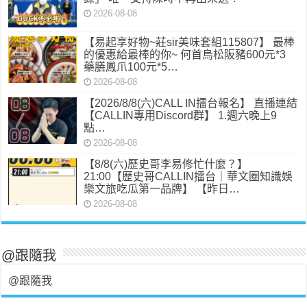
2026-08-08
【易起享好物~莊sir美味套組115807】 最棒
的優惠給最棒的你~ 何首烏松阪豬600元*3
藥膳鳳爪100元*5…
2026-08-08
【2026/8/8(六)CALL IN擂台報名】 直播連結
【CALLIN專用Discord群】 1.週六晚上9
點…
2026-08-08
【8/8(六)歷史哥李易修忙什麼？】
21:00【歷史哥CALLIN擂台｜華文圈知識娛
樂文旅吃瓜第一品牌】 【昨日…
2026-08-08
@跟隨我
@跟隨我