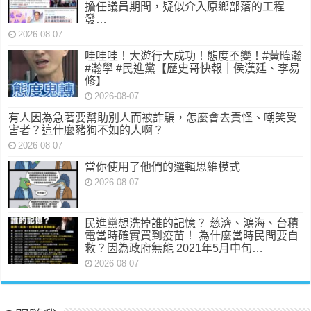
擔任議員期間，疑似介入原鄉部落的工程
發…
2026-08-07
哇哇哇！大遊行大成功！態度丕變！#黃暐瀚
#瀚學 #民進黨【歷史哥快報｜侯漢廷、李易
修】
2026-08-07
有人因為急著要幫助別人而被詐騙，怎麼會去責怪、嘲笑受
害者？這什麼豬狗不如的人啊？
2026-08-07
當你使用了他們的邏輯思維模式
2026-08-07
民進黨想洗掉誰的記憶？ 慈濟、鴻海、台積
電當時確實買到疫苗！ 為什麼當時民間要自
救？因為政府無能 2021年5月中旬…
2026-08-07