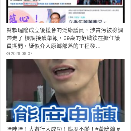
幫賴瑞隆成立後援會的泛綠議員，涉貪污被檢調
帶走了 檢調接獲舉報，69歲的范織欽在擔任議
員期間，疑似介入原鄉部落的工程發…
2026-08-07
哇哇哇！大遊行大成功！態度丕變！#黃暐瀚 #