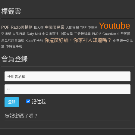
標籤雲
Youtube
POP Radio聯播網
中國國民黨
世大運
人間福報
TPP
中壢區
交通部
人民日報
Daily Mail
中央通訊社
中國大陸
三分鐘科學
PM2.5
Guardian
中華民國
你這麼好騙，你家裡人知道嗎？
反黑島屁童聯盟
Kuso宅卡啦
中華統一促進
黨
中時電子報
會員登錄
記住我
忘記密碼了嗎？