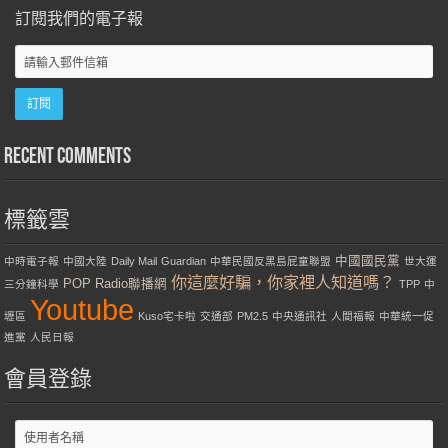
訂閱我們的電子報
Recent Comments
標籤雲
中國國民黨
中時電子報
中國大陸
Daily Mail
Guardian
中華民國反黑島屁童聯盟
世大運
你這麼好騙，你家裡人知道嗎？
POP Radio聯播網
三分鐘科學
TPP
中
Youtube
壢區
Kuso宅卡啦
交通部
PM2.5
中央通訊社
人間福報
中華統一促
進黨
人民日報
會員登錄