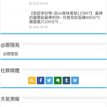
2026-08-08
【易起享好物~莊sir美味套組115807】 最棒
的優惠給最棒的你~ 何首烏松阪豬600元*3
藥膳鳳爪100元*5…
2026-08-08
@跟隨我
@跟隨我
社群媒體
天氣預報