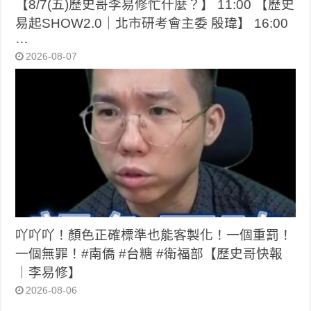
【8/7(五)歷史哥李易修忙什麼？】 11:00 【歷史
易起SHOW2.0｜北市研考會主委 殷瑋】 16:00
…
2026-08-07
吖吖吖！顏色正確標準也能客製化！一個重罰！
一個無罪！#南僑 #台糖 #衛福部【歷史哥快報
｜李易修】
2026-08-06