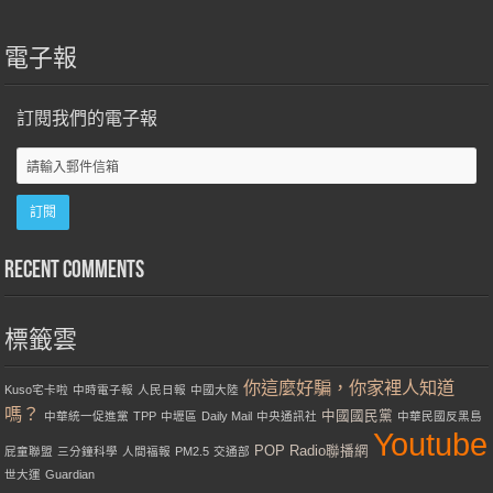
電子報
訂閱我們的電子報
Recent Comments
標籤雲
你這麼好騙，你家裡人知道
Kuso宅卡啦
中時電子報
人民日報
中國大陸
嗎？
中國國民黨
中華統一促進黨
TPP
中壢區
Daily Mail
中央通訊社
中華民國反黑島
Youtube
POP Radio聯播網
屁童聯盟
三分鐘科學
人間福報
PM2.5
交通部
世大運
Guardian