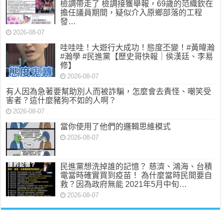
檢調帶走了 檢調接獲舉報，69歲的范織欽在
擔任議員期間，疑似介入原鄉部落的工程
發…
2026-08-07
哇哇哇！大遊行大成功！態度丕變！#黃暐瀚
#瀚學 #民進黨【歷史哥快報｜侯漢廷、李易
修】
2026-08-07
有人因為急著要幫助別人而被詐騙，怎麼會去責怪、嘲笑受
害者？這什麼豬狗不如的人啊？
2026-08-07
當你使用了他們的邏輯思維模式
2026-08-07
民進黨想洗掉誰的記憶？ 慈濟、鴻海、台積
電當時確實買到疫苗！ 為什麼當時民間要自
救？因為政府無能 2021年5月中旬…
2026-08-07