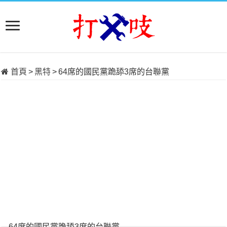
首頁
>
黑特
>
64席的國民黨跪舔3席的台聯黨