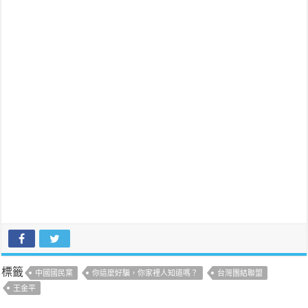
標籤
中國國民黨
你這麼好騙，你家裡人知道嗎？
台灣團結聯盟
王金平