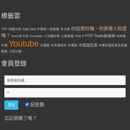
標籤雲
你這麼好騙，你家裡人知道
TPP
中國大陸
Daily Mail
中華統一促進黨
世大運
嗎？
POP Radio聯播網
Kuso宅卡啦
Guardian
三分鐘科學
人間福報
PM2.5
中時電
Youtube
中國國民黨
子報
交通部
中央通訊社
中壢區
中華民國反黑島屁童
聯盟
人民日報
會員登錄
記住我
忘記密碼了嗎？