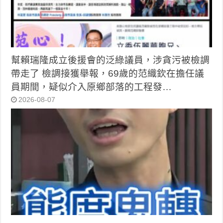
幫賴瑞隆成立後援會的泛綠議員，涉貪污被檢調
帶走了 檢調接獲舉報，69歲的范織欽在擔任議
員期間，疑似介入原鄉部落的工程發…
2026-08-07