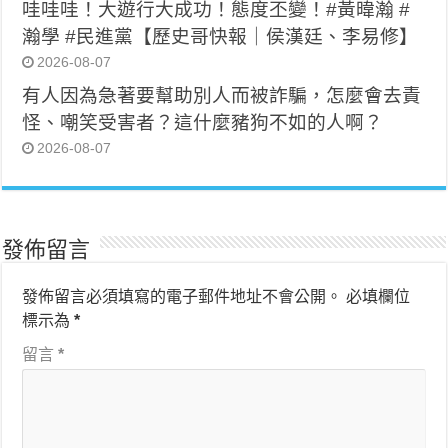
哇哇哇！大遊行大成功！態度丕變！#黃暐瀚 #
瀚學 #民進黨【歷史哥快報｜侯漢廷、李易修】
2026-08-07
有人因為急著要幫助別人而被詐騙，怎麼會去責
怪、嘲笑受害者？這什麼豬狗不如的人啊？
2026-08-07
發佈留言
發佈留言必須填寫的電子郵件地址不會公開。
必填欄位
標示為
*
留言
*