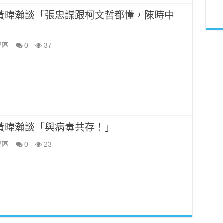
新聞】黃暐瀚談「張忠謀跟柯文哲都懂，陳時中
專區
0
37
新聞】黃暐瀚談「與病毒共存！」
專區
0
23