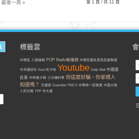
最後一頁 »
第 1 頁 / 共 11 頁
標籤雲
會
POP Radio聯播網
中壢區
人間福報
中華民國反黑島屁童聯盟
Youtube
中國國
中央通訊社
Kuso宅卡啦
Daily Mail
你這麼好騙，你家裡人
民黨
中時電子報
三分鐘科學
知道嗎？
交通部
Guardian
PM2.5
中華統一促進黨
中國大陸
人民日報
TPP
世大運