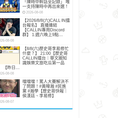
「陳時中幹話全記錄」 唯
一支持陳時中再出來選！
2026-08-08
【2026/8/8(六)CALL IN擂
台報名】 直播連結
【CALLIN專用Discord
群】 1.週六晚上9點…
026-08-08
【8/8(六)歷史哥李易修忙
什麼？】 21:00【歷史哥
CALLIN擂台｜華文圈知
識娛樂文旅吃瓜第一品
】 【昨日…
026-08-08
噹噹噹！罵人大賽解決不
了問題！#黃暐瀚 #民進
黨 #瀚學【歷史哥快報｜
侯漢廷、李易修】
026-08-07