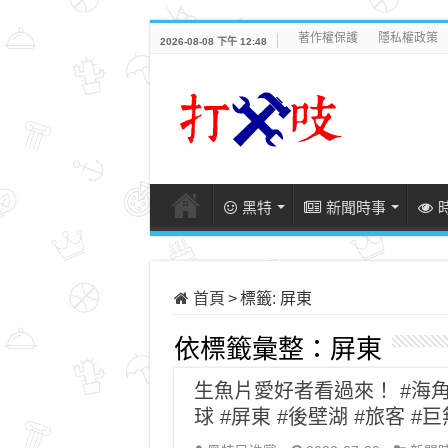
著作權保護
隱私權政策
2026-08-08 下午 12:48
黑特
新聞時事
首頁
>
標籤:
屏東
依標籤彙整：
屏東
生魚片愛好者看過來！ #海角天
球 #屏東 #後壁湖 #旅客 #