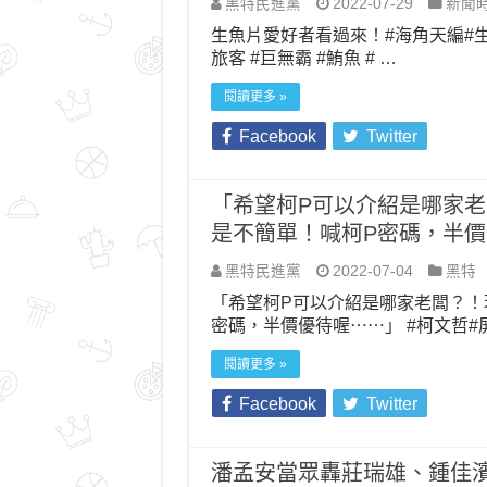
黑特民進黨
2022-07-29
新聞
生魚片愛好者看過來！#海角天編#生魚片
旅客 #巨無霸 #鮪魚 # …
閱讀更多 »
Facebook
Twitter
「希望柯P可以介紹是哪家
是不簡單！喊柯P密碼，半價優
黑特民進黨
2022-07-04
黑特
「希望柯P可以介紹是哪家老闆？！
密碼，半價優待喔⋯⋯」 #柯文哲#屏
閱讀更多 »
Facebook
Twitter
潘孟安當眾轟莊瑞雄、鍾佳