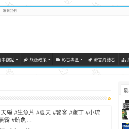
聯繫我們
時事觀點
能源政策
影音專區
流言終結者
最
編 #生魚片 #夏天 #饕客 #墾丁 #小琉
巨無霸 #鮪魚…