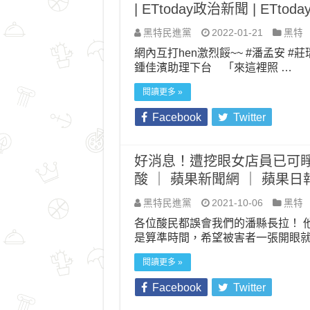
| ETtoday政治新聞 | ETto
黑特民進黨
2022-01-21
黑特
網內互打hen激烈餒~~ #潘孟安 #
鍾佳濱助理下台 「來這裡照 …
閱讀更多 »
Facebook
Twitter
好消息！遭挖眼女店員已可
酸 ｜ 蘋果新聞網 ｜ 蘋果日
黑特民進黨
2021-10-06
黑特
各位酸民都誤會我們的潘縣長拉！ 
是算準時間，希望被害者一張開眼就
閱讀更多 »
Facebook
Twitter