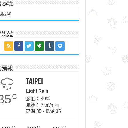
跟隨我
跟隨我
群媒體
氣預報
Taipei
Light Rain
35
C
濕度： 40%
風速： 7km/h 西
高溫 35 • 低溫 35
C
C
C