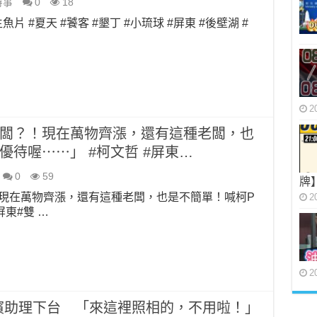
時事
0
18
 #夏天 #饕客 #墾丁 #小琉球 #屏東 #後壁湖 #
2
老闆？！現在萬物齊漲，還有這種老闆，也
待喔⋯⋯」 #柯文哲 #屏東…
0
59
牌
現在萬物齊漲，還有這種老闆，也是不簡單！喊柯P
2
東#雙 …
2
濱助理下台 「來這裡照相的，不用啦！」