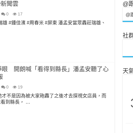
day新聞雲
@
0
17
@
莊瑞雄 #鍾佳濱 #周春米 #屏東 潘孟安當眾轟莊瑞雄、
社
睜眼 開朗喊「看得到縣長」潘孟安聽了心
天
報
0
19
他才不是因為被大家砲轟了之後才去探視女店員，而
看到縣長， …