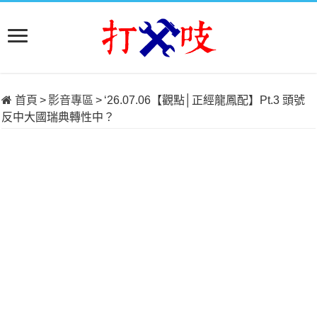
首頁
>
影音專區
>
‘26.07.06【觀點│正經龍鳳配】Pt.3 頭號
反中大國瑞典轉性中？