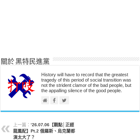
關於 黑特民進黨
History will have to record that the greatest
tragedy of this period of social transition was
not the strident clamor of the bad people, but
the appalling silence of the good people.
上一篇：
‘26.07.06【觀點│正經
龍鳳配】Pt.2 俄羅斯、烏克蘭都
演太大了？