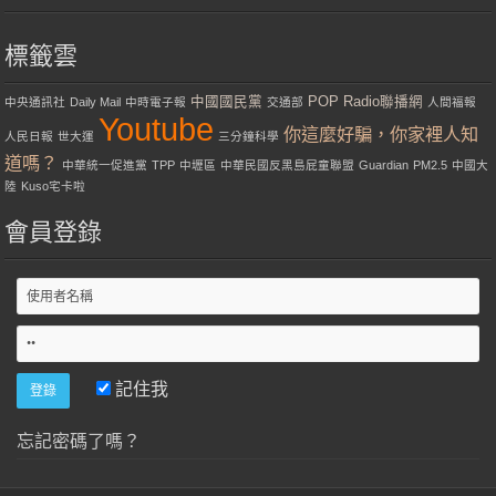
標籤雲
中國國民黨
POP Radio聯播網
中央通訊社
Daily Mail
中時電子報
交通部
人間福報
Youtube
你這麼好騙，你家裡人知
人民日報
世大運
三分鐘科學
道嗎？
中華統一促進黨
TPP
中壢區
中華民國反黑島屁童聯盟
Guardian
PM2.5
中國大
陸
Kuso宅卡啦
會員登錄
記住我
忘記密碼了嗎？