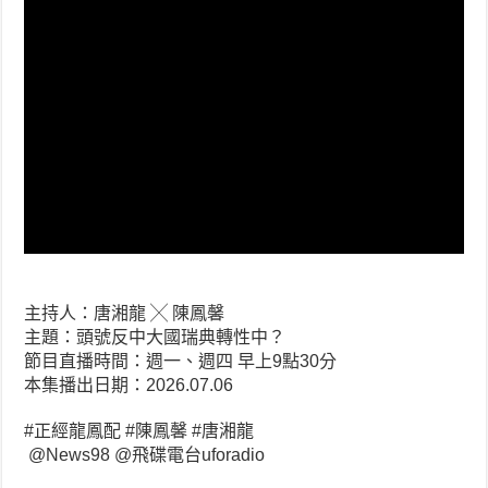
主持人：唐湘龍 ╳ 陳鳳馨
主題：頭號反中大國瑞典轉性中？
節目直播時間：週一、週四 早上9點30分
本集播出日期：2026.07.06
#正經龍鳳配 #陳鳳馨 #唐湘龍
​⁠ ⁨@News98 @飛碟電台uforadio