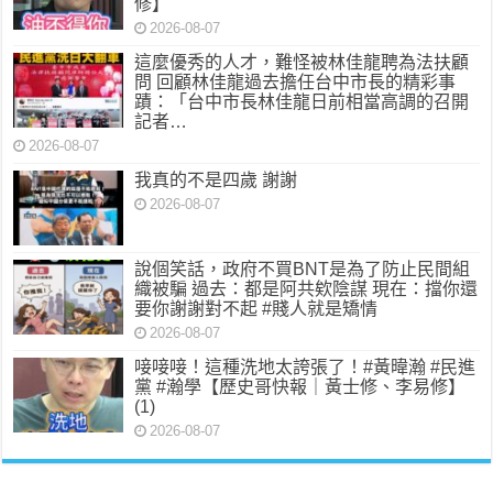
修】
2026-08-07
這麼優秀的人才，難怪被林佳龍聘為法扶顧
問 回顧林佳龍過去擔任台中市長的精彩事
蹟：「台中市長林佳龍日前相當高調的召開
記者…
2026-08-07
我真的不是四歲 謝謝
2026-08-07
說個笑話，政府不買BNT是為了防止民間組
織被騙 過去：都是阿共欸陰謀 現在：擋你還
要你謝謝對不起 #賤人就是矯情
2026-08-07
唼唼唼！這種洗地太誇張了！#黃暐瀚 #民進
黨 #瀚學【歷史哥快報｜黃士修、李易修】
(1)
2026-08-07