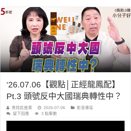
‘26.07.06【觀點│正經龍鳳配】
Pt.3 頭號反中大國瑞典轉性中？
黑特民進黨
2026-07-06
影音專區
留下回應
3 點擊數