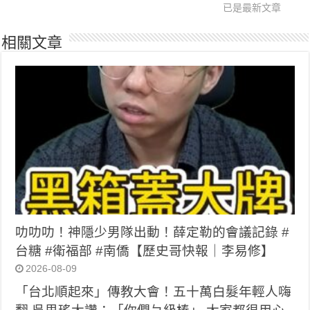
已是最新文章
相關文章
叻叻叻！神隱少男隊出動！薛定勒的會議記錄 #
台糖 #衛福部 #南僑【歷史哥快報｜李易修】
2026-08-09
「台北順起來」傳教大會！五十萬白髮年輕人嗨