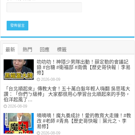
最新
熱門
回應
標籤
叻叻叻！神隱少男隊出動！薛定勒的會議記
錄 #台糖 #衛福部 #南僑【歷史哥快報｜李易
修】
2026-08-09
「台北順起來」傳教大會！五十萬白髮年輕人嗨翻 吳思瑤大
讚：「你們ㄅ級棒」 大家都很用心學習台北順起來的手勢，
伯洋起風了…
2026-08-09
嘀嘀嘀！魔丸養成計！愛的教育大走鐘！#教
改 #老師 #青鳥【歷史哥快報｜葉元之、李
易修】
2026-08-09