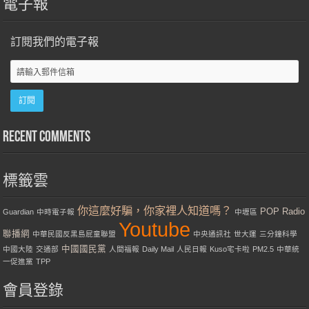
電子報
訂閱我們的電子報
Recent Comments
標籤雲
你這麼好騙，你家裡人知道嗎？
POP Radio
Guardian
中時電子報
中壢區
Youtube
聯播網
中華民國反黑島屁童聯盟
中央通訊社
世大運
三分鐘科學
中國國民黨
中國大陸
交通部
人間福報
Daily Mail
人民日報
Kuso宅卡啦
PM2.5
中華統
一促進黨
TPP
會員登錄