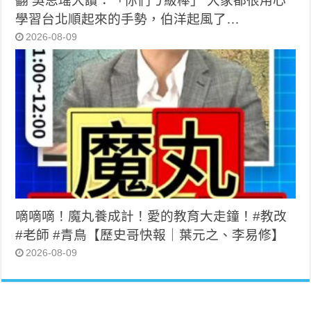
翻 吳思瑤大讚：「你們ㄅ級棒」 大家都很用心
學習台北順起來的手勢，伯洋起風了…
2026-08-09
嘀嘀嘀！魔丸養成計！愛的教育大走鐘！#教改
#老師 #青鳥【歷史哥快報｜葉元之、李易修】
2026-08-09