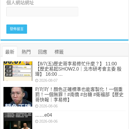
個人網站網址
最新
熱門
回應
標籤
【8/7(五)歷史哥李易修忙什麼？】 11:00
【歷史易起SHOW2.0｜北市研考會主委 殷
瑋】 16:00 …
2026-08-07
吖吖吖！顏色正確標準也能客製化！一個重
罰！一個無罪！#南僑 #台糖 #衛福部【歷史
哥快報｜李易修】
2026-08-06
……e04
2026-08-06