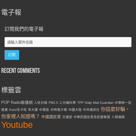
電子報
訂閱我們的電子報
Recent Comments
標籤雲
POP Radio聯播網
人民日報
PM2.5
三分鐘科學
TPP
Daily Mail
Guardian
中華統一促
你這麼好騙，
進黨
Kuso宅卡啦
世大運
中壢區
中時電子報
中國大陸
中央通訊社
你家裡人知道嗎？
中國國民黨
交通部
中華民國反黑島屁童聯盟
人間福報
Youtube