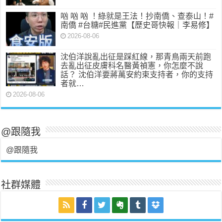
㕳 㕳 㕳 ！綠就是王法！抄南僑、查泰山！#
南僑 #台糖#民進黨【歷史哥快報｜李易修】
2026-08-06
沈伯洋說亂出征是踩紅線，那青鳥兩天前跑
去亂出征皮膚科名醫黃禎憲，你怎麼不說
話？ 沈伯洋要蔣萬安約束支持者，你的支持
者就…
2026-08-06
@跟隨我
@跟隨我
社群媒體