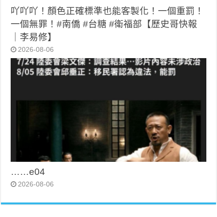
吖吖吖！顏色正確標準也能客製化！一個重罰！
一個無罪！#南僑 #台糖 #衛福部【歷史哥快報
｜李易修】
2026-08-06
……e04
2026-08-06