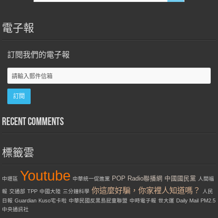
電子報
訂閱我們的電子報
Recent Comments
標籤雲
Youtube
POP Radio聯播網
中國國民黨
中壢區
中華統一促進黨
人間福
你這麼好騙，你家裡人知道嗎？
報
交通部
TPP
中國大陸
三分鐘科學
人民
日報
Guardian
Kuso宅卡啦
中華民國反黑島屁童聯盟
中時電子報
世大運
Daily Mail
PM2.5
中央通訊社