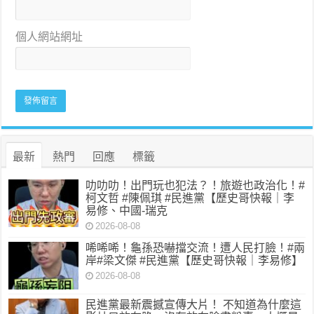
個人網站網址
最新
熱門
回應
標籤
叻叻叻！出門玩也犯法？！旅遊也政治化！#
柯文哲 #陳佩琪 #民進黨【歷史哥快報｜李
易修、中國-瑞克
2026-08-08
唏唏唏！龜孫恐嚇擋交流！遭人民打臉！#兩
岸#梁文傑 #民進黨【歷史哥快報｜李易修】
2026-08-08
民進黨最新震撼宣傳大片！ 不知道為什麼這