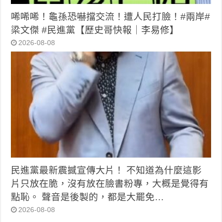
唏唏唏！龜孫恐嚇擋交流！遭人民打臉！#兩岸#
梁文傑 #民進黨【歷史哥快報｜李易修】
2026-08-08
民進黨最新震撼宣傳大片！ 不知道為什麼這影
片只放在脆，沒有放在臉書粉專，大概是覺得有
點恥。 聲音是後製的，都是大罷免…
2026-08-08