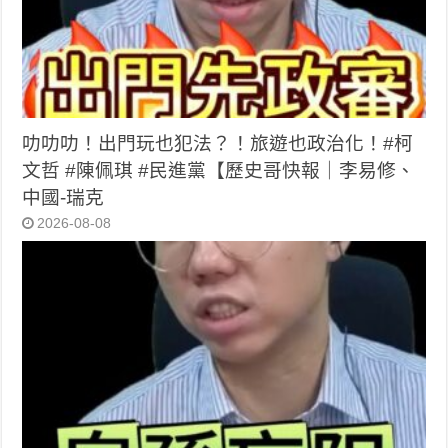
叻叻叻！出門玩也犯法？！旅遊也政治化！#柯
文哲 #陳佩琪 #民進黨【歷史哥快報｜李易修、
中國-瑞克
2026-08-08