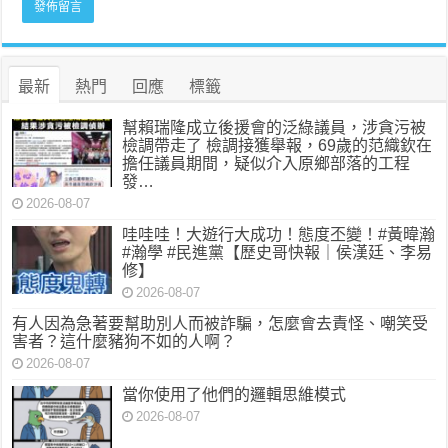
最新
熱門
回應
標籤
幫賴瑞隆成立後援會的泛綠議員，涉貪污被
檢調帶走了 檢調接獲舉報，69歲的范織欽在
擔任議員期間，疑似介入原鄉部落的工程
發…
2026-08-07
哇哇哇！大遊行大成功！態度丕變！#黃暐瀚
#瀚學 #民進黨【歷史哥快報｜侯漢廷、李易
修】
2026-08-07
有人因為急著要幫助別人而被詐騙，怎麼會去責怪、嘲笑受
害者？這什麼豬狗不如的人啊？
2026-08-07
當你使用了他們的邏輯思維模式
2026-08-07