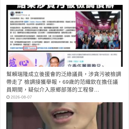
幫賴瑞隆成立後援會的泛綠議員，涉貪污被檢調
帶走了 檢調接獲舉報，69歲的范織欽在擔任議
員期間，疑似介入原鄉部落的工程發…
2026-08-07