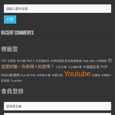
Recent Comments
標籤雲
你
TPP
中壢區
世大運
PM2.5
中央通訊社
中華民國反黑島屁童聯盟
Daily Mail
人間福報
這麼好騙，你家裡人知道嗎？
中國國民黨
POP
人民日報
三分鐘科學
Youtube
Radio聯播網
Kuso宅卡啦
中時電子報
中國大陸
交通部
中華統一
促進黨
Guardian
會員登錄