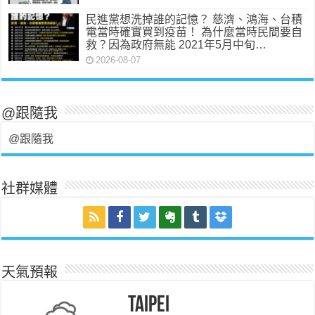
民進黨想洗掉誰的記憶？ 慈濟、鴻海、台積
電當時確實買到疫苗！ 為什麼當時民間要自
救？因為政府無能 2021年5月中旬…
2026-08-07
@跟隨我
@跟隨我
社群媒體
天氣預報
Taipei