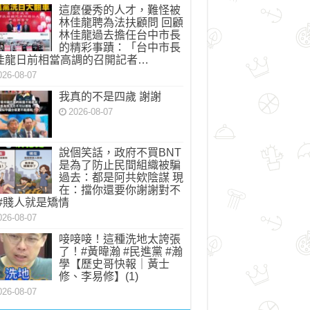
這麼優秀的人才，難怪被
林佳龍聘為法扶顧問 回顧
林佳龍過去擔任台中市長
的精彩事蹟：「台中市長
佳龍日前相當高調的召開記者…
026-08-07
我真的不是四歲 謝謝
2026-08-07
說個笑話，政府不買BNT
是為了防止民間組織被騙
過去：都是阿共欸陰謀 現
在：擋你還要你謝謝對不
 #賤人就是矯情
026-08-07
唼唼唼！這種洗地太誇張
了！#黃暐瀚 #民進黨 #瀚
學【歷史哥快報｜黃士
修、李易修】(1)
026-08-07