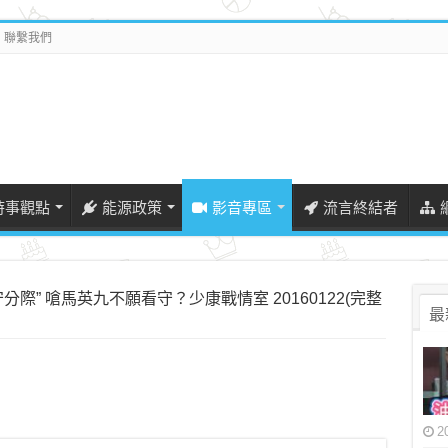
聯繫我們
時事觀點
能源政策
影音專區
流言終結者
分際” 嗆馬英九不願看守？少康戰情室 20160122(完整
最
2