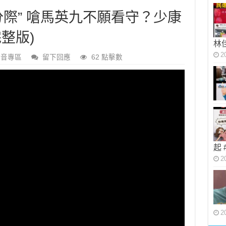
分際” 嗆馬英九不願看守？少康
完整版)
林
2
影音專區
留下回應
62 點擊數
起
2
2