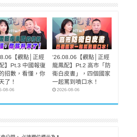
.08.06【觀點│正經
‘26.08.06【觀點│正經
配】Pt.3 中國報復
龍鳳配】Pt.2 高市「防
的招數，看懂，你
衛白皮書」，四個國家
天了！
一起罵到噴口水！
6-08-06
2026-08-06