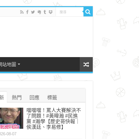
網站地圖
新
熱門
回應
標籤
噹噹噹！罵人大賽解決不
了問題！#黃暐瀚 #民進
黨 #瀚學【歷史哥快報｜
侯漢廷、李易修】
026-08-07