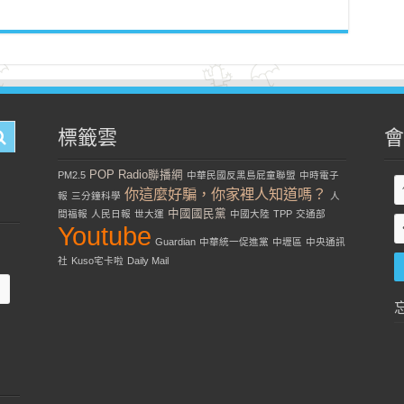
標籤雲
會
POP Radio聯播網
PM2.5
中華民國反黑島屁童聯盟
中時電子
你這麼好騙，你家裡人知道嗎？
報
三分鐘科學
人
中國國民黨
間福報
人民日報
世大運
中國大陸
TPP
交通部
Youtube
Guardian
中華統一促進黨
中壢區
中央通訊
社
Kuso宅卡啦
Daily Mail