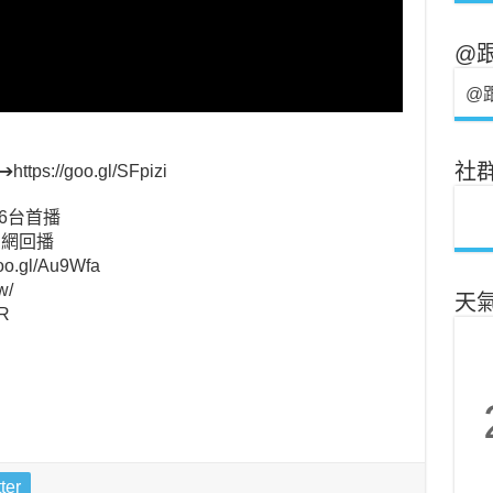
@
@
//goo.gl/SFpizi
社
56台首播
官網回播
gl/Au9Wfa
w/
天
R
ter