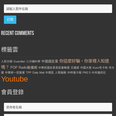
Recent Comments
標籤雲
你這麼好騙，你家裡人知道
中國國民黨
人民日報
Guardian
三分鐘科學
嗎？
POP Radio聯播網
中華民國反黑島屁童聯盟
交通部
中國大陸
Kuso宅卡啦
世大
運
中華統一促進黨
TPP
Daily Mail
中壢區
人間福報
中時電子報
PM2.5
中央通訊社
Youtube
會員登錄