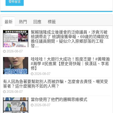
最新
熱門
回應
標籤
幫賴瑞隆成立後援會的泛綠議員，涉貪污被
檢調帶走了 檢調接獲舉報，69歲的范織欽在
擔任議員期間，疑似介入原鄉部落的工程
發…
2026-08-07
哇哇哇！大遊行大成功！態度丕變！#黃暐瀚
#瀚學 #民進黨【歷史哥快報｜侯漢廷、李易
修】
2026-08-07
有人因為急著要幫助別人而被詐騙，怎麼會去責怪、嘲笑受
害者？這什麼豬狗不如的人啊？
2026-08-07
當你使用了他們的邏輯思維模式
2026-08-07