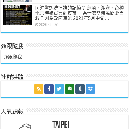
民進黨想洗掉誰的記憶？ 慈濟、鴻海、台積
電當時確實買到疫苗！ 為什麼當時民間要自
救？因為政府無能 2021年5月中旬…
2026-08-07
@跟隨我
@跟隨我
社群媒體
天氣預報
Taipei