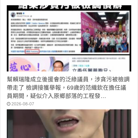
幫賴瑞隆成立後援會的泛綠議員，涉貪污被檢調
帶走了 檢調接獲舉報，69歲的范織欽在擔任議
員期間，疑似介入原鄉部落的工程發…
2026-08-07