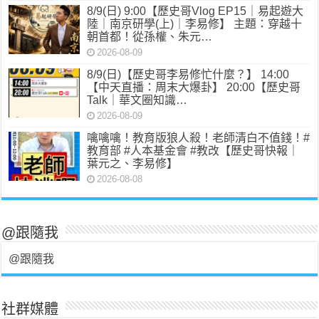
8/9(日) 9:00【歷史哥Vlog EP15｜易起遊大
陸｜南京研學(上)｜李易修】 主題：穿越十
朝首都！從孫權、朱元…
2026-08-09
8/9(日)【歷史哥李易修忙什麼？】 14:00
【中天直播：周末大爆卦】 20:00【歷史哥
Talk｜華文圈知識…
2026-08-09
噙噙噙！教育版狼人殺！老師清白不值錢！#
教育部 #人本基金會 #教改【歷史哥快報｜
葉元之、李易修】
2026-08-08
@跟隨我
@跟隨我
社群媒體